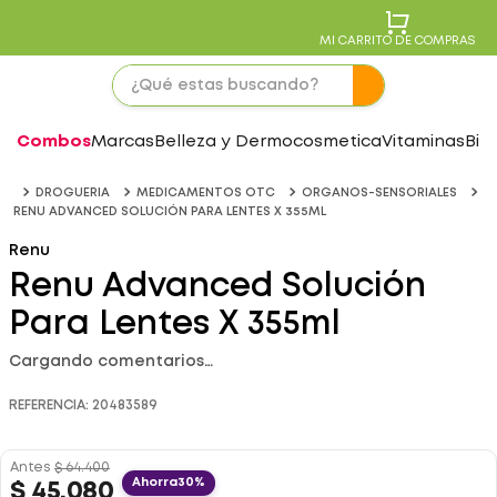
MI CARRITO DE COMPRAS
Combos
Marcas
Belleza y Dermocosmetica
Vitaminas
Bie
DROGUERIA
MEDICAMENTOS OTC
ORGANOS-SENSORIALES
RENU ADVANCED SOLUCIÓN PARA LENTES X 355ML
Renu
Renu Advanced Solución
Para Lentes X 355ml
Cargando comentarios…
REFERENCIA
:
20483589
Antes
$
64
.
400
Ahorra
30%
$
45
.
080