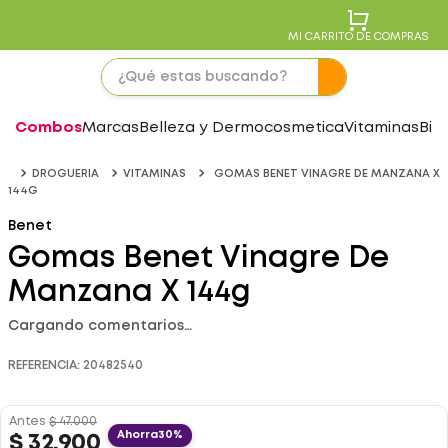
MI CARRITO DE COMPRAS
Combos
Marcas
Belleza y Dermocosmetica
Vitaminas
Bie
DROGUERIA
VITAMINAS
GOMAS BENET VINAGRE DE MANZANA X
144G
Benet
Gomas Benet Vinagre De
Manzana X 144g
Cargando comentarios…
REFERENCIA
:
20482540
Antes
$
47
.
000
Ahorra
30%
$
32
.
900