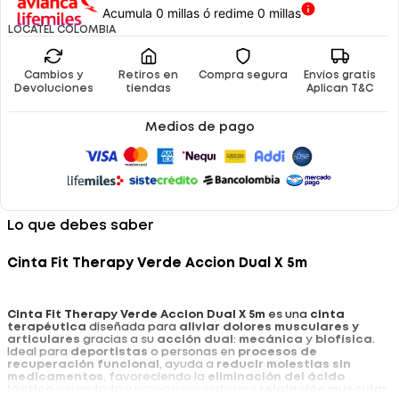
Acumula 0 millas ó redime 0 millas
LOCATEL COLOMBIA
Cambios y
Retiros en
Compra segura
Envíos gratis
Devoluciones
tiendas
Aplican T&C
Medios de pago
Lo que debes saber
Cinta Fit Therapy Verde Accion Dual X 5m
Cinta Fit Therapy Verde Accion Dual X 5m
es una
cinta
terapéutica
diseñada para
aliviar dolores musculares y
articulares
gracias a su
acción dual
:
mecánica
y
biofísica
.
Ideal para
deportistas
o personas en
procesos de
recuperación funcional
, ayuda a
reducir molestias sin
medicamentos
, favoreciendo la
eliminación del ácido
láctico
acumulado y proporcionando una
relajación muscular