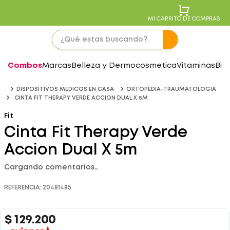
MI CARRITO DE COMPRAS
Combos
Marcas
Belleza y Dermocosmetica
Vitaminas
Bie
DISPOSITIVOS MEDICOS EN CASA
ORTOPEDIA-TRAUMATOLOGIA
CINTA FIT THERAPY VERDE ACCION DUAL X 5M
Fit
Cinta Fit Therapy Verde
Accion Dual X 5m
Cargando comentarios…
REFERENCIA
:
20481485
$
129
.
200