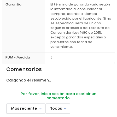
- Ideal en
síndromes por sobreestrés muscular
Garantía
El término de garantía varía según
lo informado al consumidor al
comprar, acorde al tiempo
Precauciones:
establecido por el fabricante. Si no
- No aplicar sobre
heridas
,
piel lesionada
o
enrojecida
se especifica, será de un año
según el artículo 8 del Estatuto de
- No usar más de
5 días
seguidos
Consumidor (Ley 1480 de 2011),
- En caso de
irritación
, retirar inmediatamente
excepto garantías especiales o
productos con fecha de
-
No reutilizar
la cinta
vencimiento.
- Consultar al médico antes de usar si está
embarazada
, es
niño
o tiene
problemas circulatorios
PUM - Medida
5
- No usar después de la
fecha de caducidad
Comentarios
Registro Sanitario: 2018DM-0018030
Cargando el resumen…
Por favor, inicia sesión para escribir un
comentario.
Más reciente
Todos