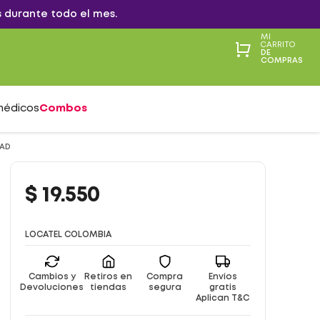
 durante todo el mes.
MI
CARRITO
DE
COMPRAS
médicos
Combos
DAD
$
19
.
550
LOCATEL COLOMBIA
Cambios y
Retiros en
Compra
Envíos
Devoluciones
tiendas
segura
gratis
Aplican T&C