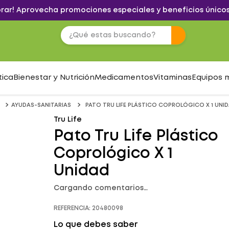
brar! Aprovecha promociones especiales y beneficios únicos
tica
Bienestar y Nutrición
Medicamentos
Vitaminas
Equipos 
AYUDAS-SANITARIAS
PATO TRU LIFE PLÁSTICO COPROLÓGICO X 1 UNI
Tru Life
Pato Tru Life Plástico
Coprológico X 1
Unidad
Cargando comentarios…
REFERENCIA
:
20480098
Lo que debes saber