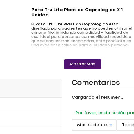
Pato Tru Life Plástico Coprológico X 1
Unidad
El
Pato Tru Life Plástico Coprológico
está
diseñado para pacientes que no pueden utilizar el
urinario fijo, brindando comodidad y facilidad de
uso. Ideal para personas con movilidad reducida o
que se encuentran encamadas, este producto es
una excelente solución para el cuidado personal.
Beneficios:
- Diseño ergonómico:
Especialmente pensado
Mostrar Más
para facilitar su uso en pacientes con movilidad
limitada.
- Comodidad:
Fabricado en plástico resistente
Comentarios
para garantizar un uso práctico y duradero.
- Practicidad:
Ideal para su uso en pacientes
encamados o con dificultades para desplazarse.
Cargando el resumen…
Modo de uso:
Por favor, inicia sesión p
- Utilizar el
Pato Tru Life Plástico Coprológico
para el cuidado diario de pacientes con
dificultades de movilidad, asegurando higiene y
Más reciente
Todo
confort en su uso.