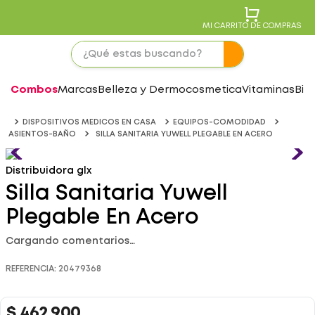
MI CARRITO DE COMPRAS
Combos
Marcas
Belleza y Dermocosmetica
Vitaminas
Bie
DISPOSITIVOS MEDICOS EN CASA
EQUIPOS-COMODIDAD
ASIENTOS-BAÑO
SILLA SANITARIA YUWELL PLEGABLE EN ACERO
Distribuidora glx
Silla Sanitaria Yuwell
Plegable En Acero
Cargando comentarios…
REFERENCIA
:
20479368
$
462
.
900