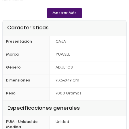
del usuario.
- Incluye tapa y asiento sanitario, recipiente con tapa y aro.
Mostrar Más
- No maneja lote.
- No fecha de vencimiento.
Características
Registro Sanitario:2021DM-0023974
Presentación
CAJA
Marca
YUWELL
Género
ADULTOS
Dimensiones
71X54X49 Cm
Peso
7000 Gramos
Especificaciones generales
PUM - Unidad de
Unidad
Medida