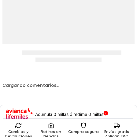
Cargando comentarios…
Acumula 0 millas ó redime 0 millas
Cambios y
Retiros en
Compra segura
Envíos gratis
Devoluciones
tiendas
Aplican T&C