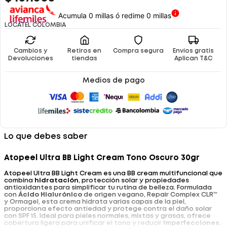
Acumula 0 millas ó redime 0 millas
LOCATEL COLOMBIA
Cambios y
Retiros en
Compra segura
Envíos gratis
Devoluciones
tiendas
Aplican T&C
Medios de pago
Lo que debes saber
Atopeel Ultra BB Light Cream Tono Oscuro 30gr
Atopeel Ultra BB Light Cream es una BB cream multifuncional que
combina
hidratación
, protección solar y propiedades
antioxidantes para simplificar tu rutina de belleza. Formulada
con
Ácido Hialurónico
de origen vegano, Repair Complex CLR™
y Ormagel, esta crema hidrata varias capas de la piel,
proporciona efecto antiedad y protege contra el daño solar
con SPF 15. Ideal para pieles normales, mixtas y grasas, ofrece
cobertura ligera para unificar el tono y reducir
imperfecciones
,