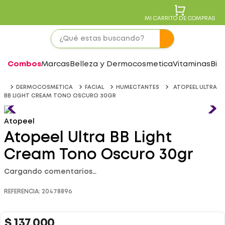
MI CARRITO DE COMPRAS
Combos
Marcas
Belleza y Dermocosmetica
Vitaminas
Bie
DERMOCOSMETICA
FACIAL
HUMECTANTES
ATOPEEL ULTRA
BB LIGHT CREAM TONO OSCURO 30GR
Atopeel
Atopeel Ultra BB Light
Cream Tono Oscuro 30gr
Cargando comentarios…
REFERENCIA
:
20478896
$
137
.
000