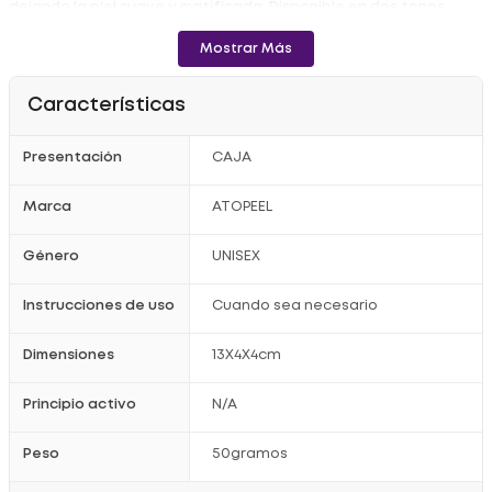
dejando la piel suave y matificada. Disponible en dos tonos,
esta BB cream es perfecta para un acabado natural y radiante.
Mostrar Más
-Unisex
- Todo Tipo de Piel
Registro Sanitario: NSOC29130-24CO
Características
Presentación
CAJA
Marca
ATOPEEL
Género
UNISEX
Instrucciones de uso
Cuando sea necesario
Dimensiones
13X4X4cm
Principio activo
N/A
Peso
50gramos