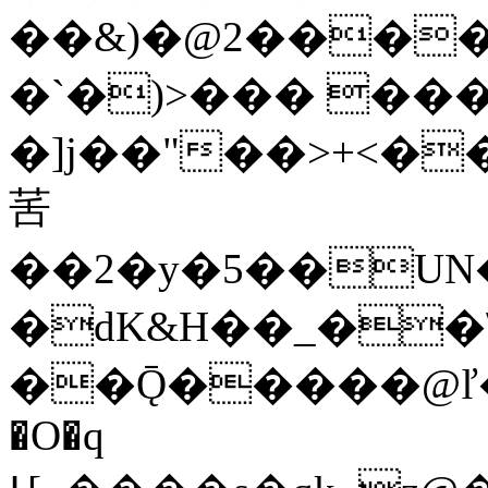
��&)�@2�����
�`�)>��� ��
�]j��"��>+<���k
䒷
��2�y�5��U
�dK&H��_��\
��Ǭ�����@ľ��J
�O�q