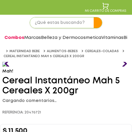
MI CARRITO DE COMPRAS
Combos
Marcas
Belleza y Dermocosmetica
Vitaminas
Bie
MATERNIDAD BEBE
ALIMENTOS-BEBES
CEREALES-COLADAS
CEREAL INSTANTÁNEO MAH 5 CEREALES X 200GR
Mah!
Cereal Instantáneo Mah 5
Cereales X 200gr
Cargando comentarios…
REFERENCIA
:
20476721
$
11
.
500