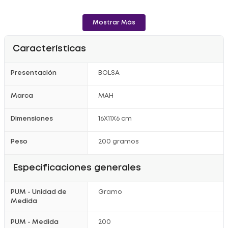
- Lave siempre sus manos y esterilice los utensilios antes de la
preparación.
Mostrar Más
Registro Sanitario: RSA-0025580-2023.
Características
Presentación
BOLSA
Marca
MAH
Dimensiones
16X11X6 cm
Peso
200 gramos
Especificaciones generales
PUM - Unidad de
Gramo
Medida
PUM - Medida
200