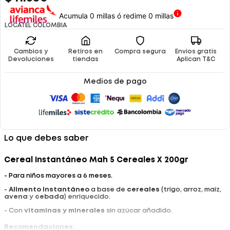
Acumula 0 millas ó redime 0 millas
LOCATEL COLOMBIA
Cambios y
Retiros en
Compra segura
Envíos gratis
Devoluciones
tiendas
Aplican T&C
Medios de pago
Lo que debes saber
Cereal Instantáneo Mah 5 Cereales X 200gr
- Para niños mayores a 6 meses.
-
Alimento instantáneo
a base de
cereales
(trigo, arroz, maíz,
avena
y
cebada
) enriquecido.
- Con
vitaminas y minerales
sin azúcar añadido.
Recomendaciones: