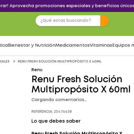
brar! Aprovecha promociones especiales y beneficios únicos
tica
Bienestar y Nutrición
Medicamentos
Vitaminas
Equipos 
IALES
RENU FRESH SOLUCIÓN MULTIPROPÓSITO X 60ML
Renu
Renu Fresh Solución
Multipropósito X 60ml
Cargando comentarios…
REFERENCIA
:
20476638
Lo que debes saber