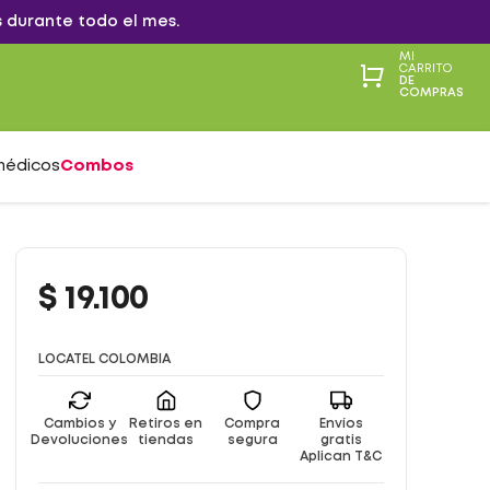
 durante todo el mes.
MI
CARRITO
DE
COMPRAS
médicos
Combos
$
19
.
100
LOCATEL COLOMBIA
Cambios y
Retiros en
Compra
Envíos
Devoluciones
tiendas
segura
gratis
Aplican T&C