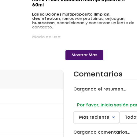
Renu Fresh Solución Multipropósito X
60ml
Las soluciones multipropósito
limpian
,
desinfectan
, remueven proteínas, enjuagan,
humectan
, acondicionan y conservan un lente de
contacto.
Modo de uso:
- La solución multipropósito RENU FRESH está
indicada para su uso en la
limpieza
diaria, la
eliminación de depósitos de proteínas, el
Mostrar Más
enjuague, la desinfección química (no térmica) y el
almacenamiento de lentes de contacto blandos
(hidrofílicos), según lo recomiende su oculista.
- Indicada para el uso en la limpieza diaria.
Comentarios
- Uso en la limpieza diaria, remoción de protéicos,
enjuague y
desinfección
química (No Calor) Y
almacenamiento de lentes de Contacto Blandos.
Cargando el resumen…
- Indicada para lentes de Contacto Blandos.
- Las soluciones multipropósito limpian,
desinfectan, remueven proteínas, enjuagan,
humectan, acondicionan y conservan un lente de
Por favor, inicia sesión p
contacto.
Registro Sanitario: 2021DM-0007043-R1
Más reciente
Todo
Cargando comentarios…