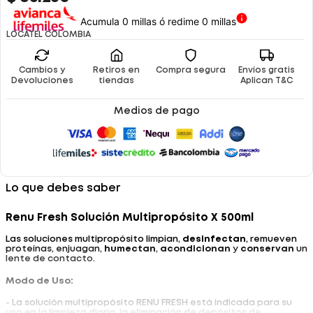
Acumula 0 millas ó redime 0 millas
LOCATEL COLOMBIA
Cambios y
Retiros en
Compra segura
Envíos gratis
Devoluciones
tiendas
Aplican T&C
Medios de pago
Lo que debes saber
Renu Fresh Solución Multipropósito X 500ml
Las soluciones multipropósito limpian,
desinfectan
, remueven
proteínas, enjuagan,
humectan
,
acondicionan
y
conservan
un
lente de contacto.
Modo de Uso:
- La solución multipropósito RENU FRESH está indicada para su
uso en la limpieza diaria, la eliminación de depósitos de