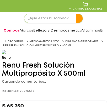
MI CARRITO DE COMPRAS
Combos
Marcas
Belleza y Dermocosmetica
Vitaminas
Bie
DROGUERIA
MEDICAMENTOS OTC
ORGANOS-SENSORIALES
RENU FRESH SOLUCIÓN MULTIPROPÓSITO X 500ML
Renu
Renu Fresh Solución
Multipropósito X 500ml
Cargando comentarios…
REFERENCIA
:
20476637
$
65
.
250