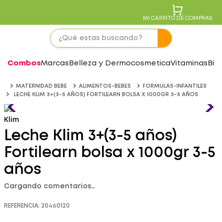
MI CARRITO DE COMPRAS
Combos
Marcas
Belleza y Dermocosmetica
Vitaminas
Bie
MATERNIDAD BEBE
ALIMENTOS-BEBES
FORMULAS-INFANTILES
LECHE KLIM 3+(3-5 AÑOS) FORTILEARN BOLSA X 1000GR 3-5 AÑOS
Klim
Leche Klim 3+(3-5 años)
Fortilearn bolsa x 1000gr 3-5
años
Cargando comentarios…
REFERENCIA
:
20460120