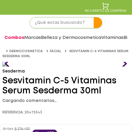
MI CARRITO DE COMPRAS
Combos
Marcas
Belleza y Dermocosmetica
Vitaminas
Bie
DERMOCOSMETICA
FACIAL
SESVITAMIN C-5 VITAMINAS SERUM
SESDERMA 30ML
Sesderma
Sesvitamin C-5 Vitaminas
Serum Sesderma 30ml
Cargando comentarios…
REFERENCIA
:
20475543
Antes
$
276
.
450