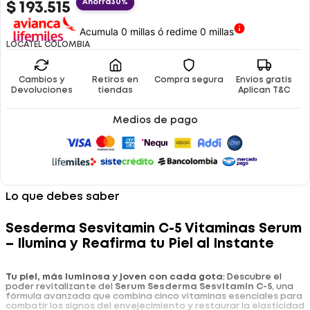
Ahorra
30%
$
193
.
515
Acumula 0 millas ó redime 0 millas
LOCATEL COLOMBIA
Cambios y
Retiros en
Compra segura
Envíos gratis
Devoluciones
tiendas
Aplican T&C
Medios de pago
Lo que debes saber
Sesderma Sesvitamin C-5 Vitaminas Serum
– Ilumina y Reafirma tu Piel al Instante
Tu piel, más luminosa y joven con cada gota
: Descubre el
poder revitalizante del
Serum Sesderma Sesvitamin C-5
, una
fórmula avanzada que combina cinco vitaminas esenciales para
combatir los signos del envejecimiento y restaurar la elasticidad