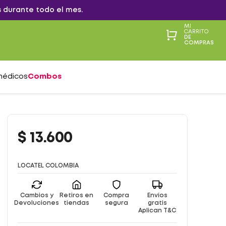
 durante todo el mes.
MI
CARRITO
DE
COMPRAS
médicos
Combos
$
13
.
600
LOCATEL COLOMBIA
Cambios y
Retiros en
Compra
Envíos
Devoluciones
tiendas
segura
gratis
Aplican T&C