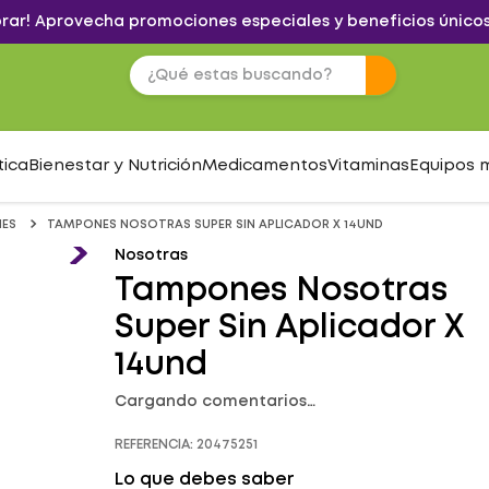
brar! Aprovecha promociones especiales y beneficios únicos
tica
Bienestar y Nutrición
Medicamentos
Vitaminas
Equipos 
ES
TAMPONES NOSOTRAS SUPER SIN APLICADOR X 14UND
Nosotras
Tampones Nosotras
Super Sin Aplicador X
14und
Cargando comentarios…
REFERENCIA
:
20475251
Lo que debes saber