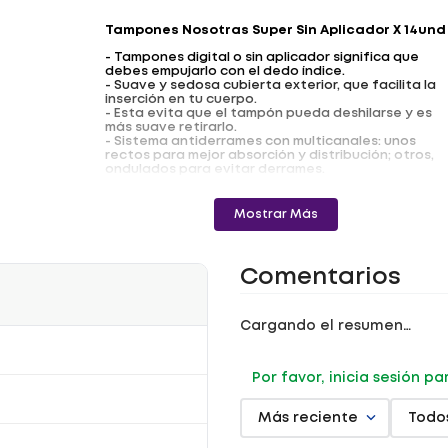
Tampones Nosotras Super Sin Aplicador X 14und
- Tampones digital o sin aplicador significa que
debes empujarlo con el dedo índice.
- Suave y sedosa cubierta exterior, que facilita la
inserción en tu cuerpo.
- Esta evita que el tampón pueda deshilarse y es
más suave retirarlo.
- Sistema antiderrames con multicanales: unos
rectos para mejor absorción y distribución; otros,
ondulados para evitar derrames.
- Se expande radialmente para que se ajuste
mejor a tu cuerpo.
- Sistema clic y abre fácil para que abrir el tampón
Mostrar Más
sea más sencillo.
Beneficios
Comentarios
- Sistema antiderrames con multicanales.
- Se expande radialmente para que se ajuste
mejor a tu cuerpo.
- Sistema clic y abre fácil para que abrir el tampón
Cargando el resumen…
sea más sencillo.
Registro sanitario: NSOA10024-21CO
Por favor, inicia sesión p
Más reciente
Todo