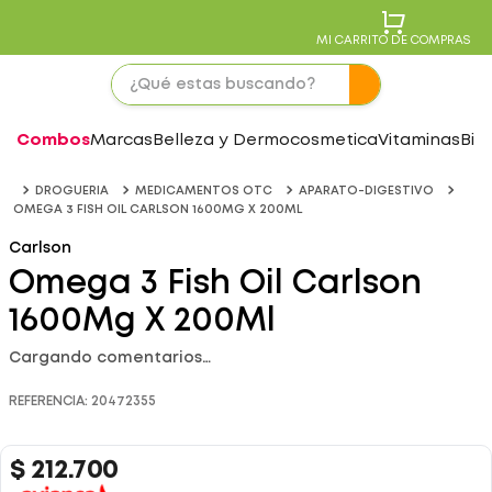
MI CARRITO DE COMPRAS
Combos
Marcas
Belleza y Dermocosmetica
Vitaminas
Bie
DROGUERIA
MEDICAMENTOS OTC
APARATO-DIGESTIVO
OMEGA 3 FISH OIL CARLSON 1600MG X 200ML
Carlson
Omega 3 Fish Oil Carlson
1600Mg X 200Ml
Cargando comentarios…
REFERENCIA
:
20472355
$
212
.
700