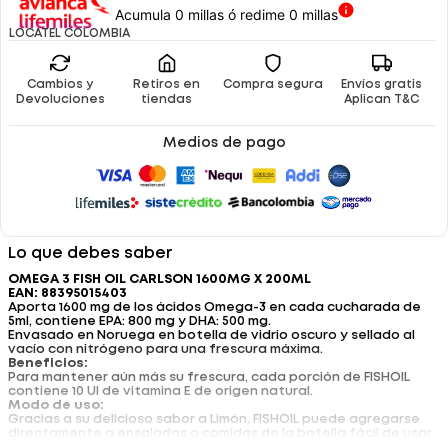
Acumula 0 millas ó redime 0 millas
LOCATEL COLOMBIA
Cambios y
Retiros en
Compra segura
Envíos gratis
Devoluciones
tiendas
Aplican T&C
Medios de pago
Lo que debes saber
OMEGA 3 FISH OIL CARLSON 1600MG X 200ML
EAN: 88395015403
Aporta 1600 mg de los ácidos Omega-3 en cada cucharada de
5ml, contiene EPA: 800 mg y DHA: 500 mg.
Envasado en Noruega en botella de vidrio oscuro y sellado al
vacío con nitrógeno para una frescura máxima.
Beneficios:
Para mantener aún más su frescura, cada porción de FISHOIL
contiene 10 UI de vitamina E de origen natural.
Modo de uso:
Gracias a su delicioso sabor a Limón, FISHOIL puede agregarse
directamente a ensaladas o comidas de la botella fácil de usar.
Registro Sanitario: SD2018-0004224