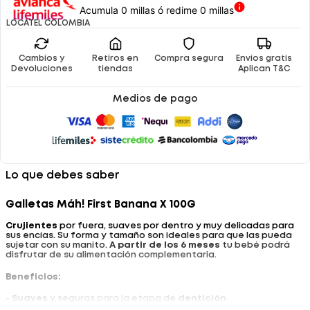
Acumula 0 millas ó redime 0 millas
LOCATEL COLOMBIA
Cambios y
Retiros en
Compra segura
Envíos gratis
Devoluciones
tiendas
Aplican T&C
Medios de pago
Lo que debes saber
Galletas Máh! First Banana X 100G
Crujientes
por fuera, suaves por dentro y muy delicadas para
sus encías. Su forma y tamaño son ideales para que las pueda
sujetar con su manito.
A partir de los 6 meses
tu bebé podrá
disfrutar de su alimentación complementaria.
Beneficios:
-
Suaves
y seguras para la etapa de
dentición
.
- Se disuelven fácilmente en la boca.