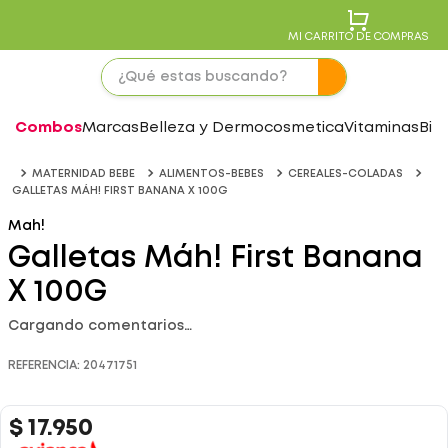
MI CARRITO DE COMPRAS
Combos
Marcas
Belleza y Dermocosmetica
Vitaminas
Bie
MATERNIDAD BEBE
ALIMENTOS-BEBES
CEREALES-COLADAS
GALLETAS MÁH! FIRST BANANA X 100G
Mah!
Galletas Máh! First Banana
X 100G
Cargando comentarios…
REFERENCIA
:
20471751
$
17
.
950