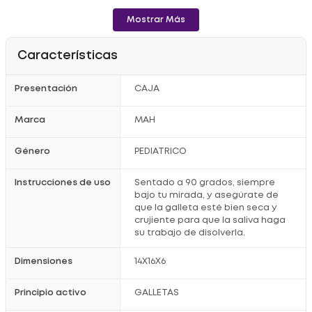
- Con vitaminas, hierro y calcio.
Mostrar Más
Precauciones:
No deje al niño solo mientras come. Este producto es un
Características
complemento a la leche materna/fórmula y no debe sustituirla.
Consulte a su pediatra antes de introducir alimentos con
gluten.
Presentación
CAJA
Registro Sanitario RSA-001730-2017
Marca
MAH
Género
PEDIATRICO
Instrucciones de uso
Sentado a 90 grados, siempre
bajo tu mirada, y asegúrate de
que la galleta esté bien seca y
crujiente para que la saliva haga
su trabajo de disolverla.
Dimensiones
14X16X6
Principio activo
GALLETAS