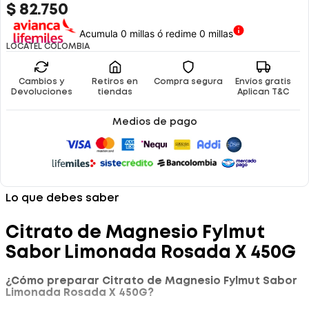
$
82
.
750
Acumula 0 millas ó redime 0 millas
LOCATEL COLOMBIA
Cambios y
Retiros en
Compra segura
Envíos gratis
Devoluciones
tiendas
Aplican T&C
Medios de pago
Lo que debes saber
Citrato de Magnesio Fylmut
Sabor Limonada Rosada X 450G
¿Cómo preparar Citrato de Magnesio Fylmut Sabor
Limonada Rosada X 450G?