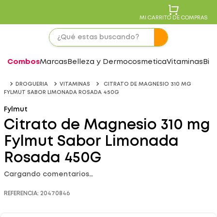
MI CARRITO DE COMPRAS
Combos
Marcas
Belleza y Dermocosmetica
Vitaminas
Bie
DROGUERIA
VITAMINAS
CITRATO DE MAGNESIO 310 MG
FYLMUT SABOR LIMONADA ROSADA 450G
Fylmut
Citrato de Magnesio 310 mg
Fylmut Sabor Limonada
Rosada 450G
Cargando comentarios…
REFERENCIA
:
20470846