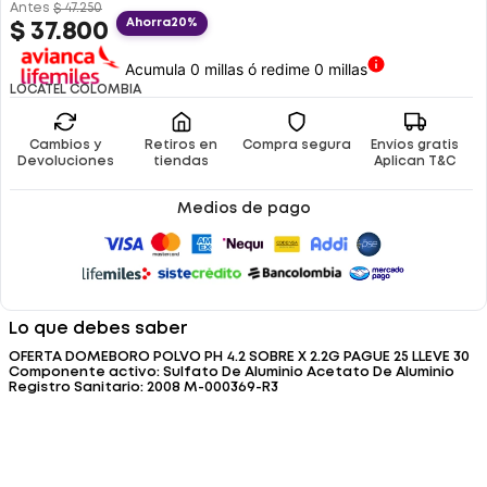
Antes
$
47
.
250
Ahorra
20%
$
37
.
800
Acumula 0 millas ó redime 0 millas
LOCATEL COLOMBIA
Cambios y
Retiros en
Compra segura
Envíos gratis
Devoluciones
tiendas
Aplican T&C
Medios de pago
Lo que debes saber
OFERTA DOMEBORO POLVO PH 4.2 SOBRE X 2.2G PAGUE 25 LLEVE 30
Componente activo: Sulfato De Aluminio Acetato De Aluminio
Registro Sanitario: 2008 M-000369-R3