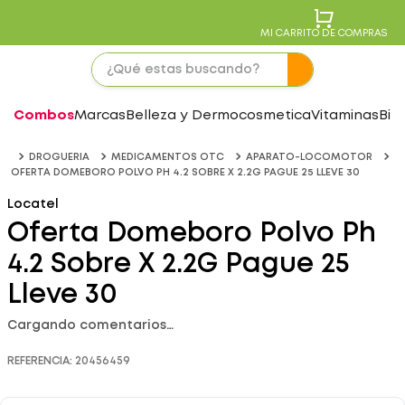
MI CARRITO DE COMPRAS
Combos
Marcas
Belleza y Dermocosmetica
Vitaminas
Bie
DROGUERIA
MEDICAMENTOS OTC
APARATO-LOCOMOTOR
OFERTA DOMEBORO POLVO PH 4.2 SOBRE X 2.2G PAGUE 25 LLEVE 30
Locatel
Oferta Domeboro Polvo Ph
4.2 Sobre X 2.2G Pague 25
Lleve 30
Cargando comentarios…
REFERENCIA
:
20456459