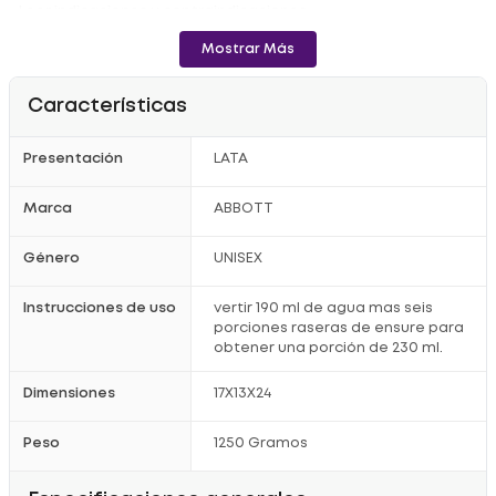
- Leer indicaciones y contraindicaciones.
Registro Sanitario: RSA-004359-2017
Mostrar Más
Características
Presentación
LATA
Marca
ABBOTT
Género
UNISEX
Instrucciones de uso
vertir 190 ml de agua mas seis
porciones raseras de ensure para
obtener una porción de 230 ml.
Dimensiones
17X13X24
Peso
1250 Gramos