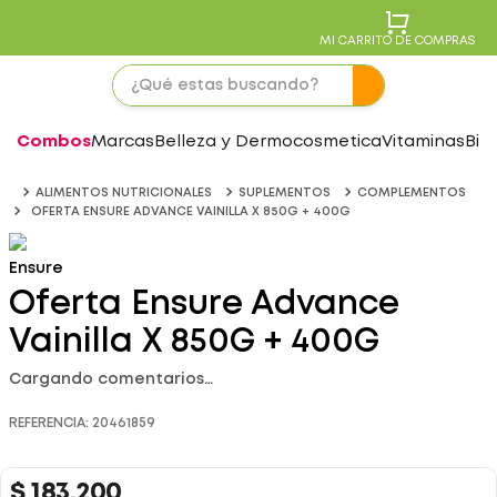
MI CARRITO DE COMPRAS
Combos
Marcas
Belleza y Dermocosmetica
Vitaminas
Bie
ALIMENTOS NUTRICIONALES
SUPLEMENTOS
COMPLEMENTOS
OFERTA ENSURE ADVANCE VAINILLA X 850G + 400G
Ensure
Oferta Ensure Advance
Vainilla X 850G + 400G
Cargando comentarios…
REFERENCIA
:
20461859
$
183
.
200