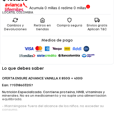
Acumula 0 millas ó redime 0 millas
LOCATEL COLOMBIA
Cambios y
Retiros en
Compra segura
Envíos gratis
Devoluciones
tiendas
Aplican T&C
Medios de pago
Lo que debes saber
OFERTA ENSURE ADVANCE VAINILLA X 850G + 400G
Ean: 7703186032157
Nutrición Especializada. Contiene proteína, HMB, vitaminas y
minerales. No es un medicamento y no suple una alimentación
equilibrada.
- Manténgase fuera del alcance de los niños. no exceder su
consumo.