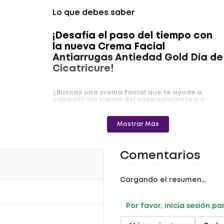
Lo que debes saber
¡Desafía el paso del tiempo con
la nueva Crema Facial
Antiarrugas Antiedad Gold Día de
Cicatricure!
¿Buscas una crema facial que te ayude a
combatir los signos del envejecimiento y a
recuperar la juventud de tu piel?
La Crema
Facial Antiarrugas Antiedad Gold Día de
Cicatricure es la respuesta. Su fórmula innovadora
Mostrar Más
con péptidos de oro, calcio y silicio actúa sobre las
arrugas gravitacionales, redefiniendo el contorno
facial y reafirmando la piel para un efecto lifting
natural.
Comentarios
Beneficios
Reduce las arrugas gravitacionales
: Su
Cargando el resumen…
fórmula avanzada ayuda a rellenar los
surcos y a reducir el efecto de "cara caída"
causado por el paso del tiempo y la
Por favor, inicia sesión p
gravedad.
Efecto tensor
: Redefine el contorno facial,
reafirmando el rostro, cuello, papada y