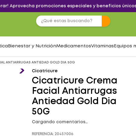
brar! Aprovecha promociones especiales y beneficios únicos
tica
Bienestar y Nutrición
Medicamentos
Vitaminas
Equipos 
IAL ANTIARRUGAS ANTIEDAD GOLD DIA 50G
Cicatricure
Cicatricure Crema
Facial Antiarrugas
Antiedad Gold Dia
50G
Cargando comentarios…
REFERENCIA
:
20457006