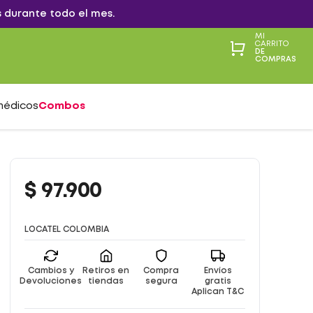
 durante todo el mes.
MI
CARRITO
DE
COMPRAS
médicos
Combos
$
97
.
900
LOCATEL COLOMBIA
Cambios y
Retiros en
Compra
Envíos
Devoluciones
tiendas
segura
gratis
Aplican T&C