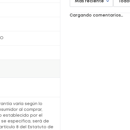
Más reciente
Todo
escote para una apariencia más joven y
definida.
Piel más firme, nutrida e hidratada
: El 90%
de las mujeres notó resultados visibles en
Cargando comentarios…
solo 6 semanas de uso, con una piel más
firme, menos arrugas, nutrida e hidratada.
Ventajas
RO
Fórmula única con péptidos de oro
: El
ingrediente más innovador en ciencia
dermocosmética que actúa sobre la
morfología de la piel para resultados visibles
y duraderos.
Ciencia dermatológica
: Desarrollada por
expertos en el cuidado de la piel, esta crema
facial combina la más alta tecnología con
ingredientes naturales para ofrecerte un
producto de calidad y eficacia comprobada.
Aplicación diaria
: Su textura ligera y de
rápida absorción la hace ideal para usar
durante el día, como parte de tu rutina de
cuidado facial.
Resultados garantizados
: El 90% de las
rantía varía según lo
mujeres notó resultados en solo 6 semanas
nsumidor al comprar,
de uso, lo que demuestra la eficacia de esta
crema facial.
o establecido por el
o se especifica, será de
artículo 8 del Estatuto de
Características