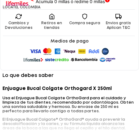
Acumula 0 millas ó redime 0 millas
LOCATEL COLOMBIA
Cambios y
Retiros en
Compra segura
Envíos gratis
Devoluciones
tiendas
Aplican T&C
Medios de pago
Lo que debes saber
Enjuague Bucal Colgate Orthogard X 250ml
Usa el Enjuague Bucal Colgate OrthoGard para el cuidado y
limpieza de tus dientes, recomendado por odontólogos. Obtén
una sonrisa saludable y hermosa. Su envase de 250 ml es
perfecto para llevarlo contigo a todas partes.
El Enjuague Bucal Colgate® OrthoGard® ayuda a prevenir la
descalcificación y la caries, y su fórmula líquida alcanza las
áreas de la boca a las que no llega el cepillo y el hilo dental.
Cuidado Ortodóntico especializado que ayuda a lograr una