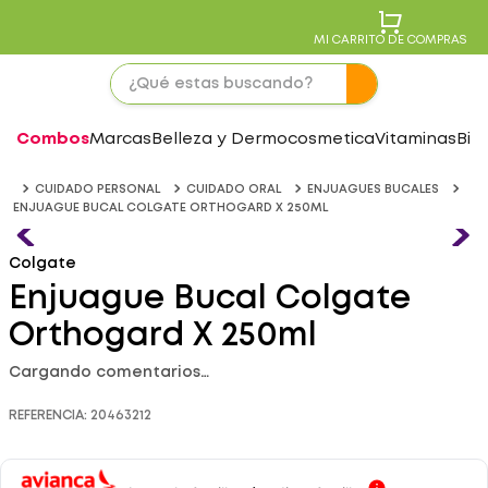
MI CARRITO DE COMPRAS
Combos
Marcas
Belleza y Dermocosmetica
Vitaminas
Bie
CUIDADO PERSONAL
CUIDADO ORAL
ENJUAGUES BUCALES
ENJUAGUE BUCAL COLGATE ORTHOGARD X 250ML
Colgate
Enjuague Bucal Colgate
Orthogard X 250ml
Cargando comentarios…
REFERENCIA
:
20463212