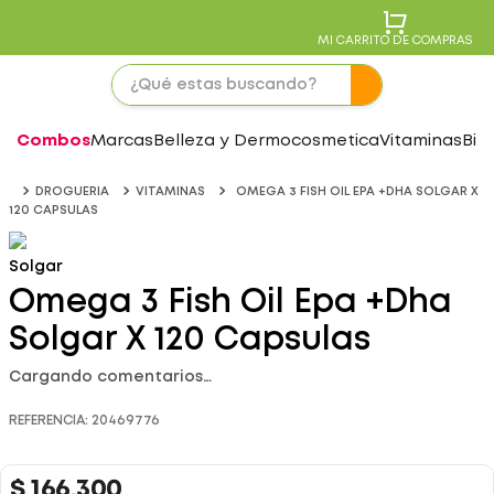
MI CARRITO DE COMPRAS
Combos
Marcas
Belleza y Dermocosmetica
Vitaminas
Bie
DROGUERIA
VITAMINAS
OMEGA 3 FISH OIL EPA +DHA SOLGAR X
120 CAPSULAS
Solgar
Omega 3 Fish Oil Epa +Dha
Solgar X 120 Capsulas
Cargando comentarios…
REFERENCIA
:
20469776
$
166
.
300