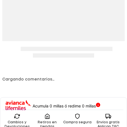
Cargando comentarios…
Acumula 0 millas ó redime 0 millas
Cambios y
Retiros en
Compra segura
Envíos gratis
Devoluciones
tiendas
Aplican T&C