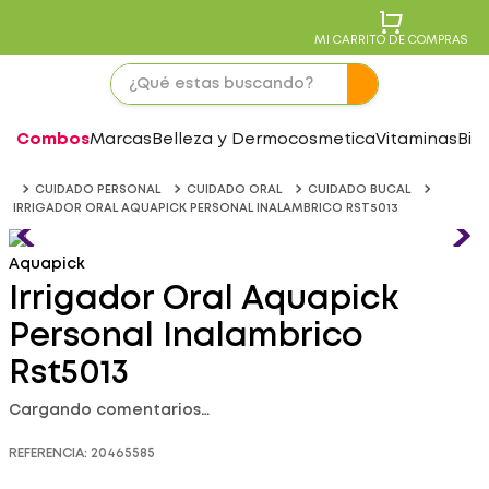
MI CARRITO DE COMPRAS
Combos
Marcas
Belleza y Dermocosmetica
Vitaminas
Bie
CUIDADO PERSONAL
CUIDADO ORAL
CUIDADO BUCAL
IRRIGADOR ORAL AQUAPICK PERSONAL INALAMBRICO RST5013
Aquapick
Irrigador Oral Aquapick
Personal Inalambrico
Rst5013
Cargando comentarios…
REFERENCIA
:
20465585