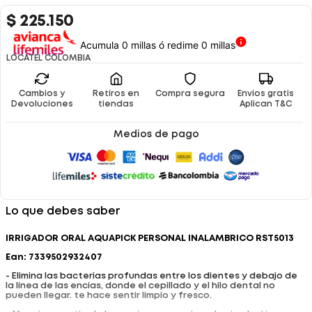
$
225
.
150
Acumula 0 millas ó redime 0 millas
LOCATEL COLOMBIA
Cambios y
Retiros en
Compra segura
Envíos gratis
Devoluciones
tiendas
Aplican T&C
Medios de pago
Lo que debes saber
IRRIGADOR ORAL AQUAPICK PERSONAL INALAMBRICO RST5013
Ean: 7339502932407
- Elimina las bacterias profundas entre los dientes y debajo de
la línea de las encías, donde el cepillado y el hilo dental no
pueden llegar. te hace sentir limpio y fresco.