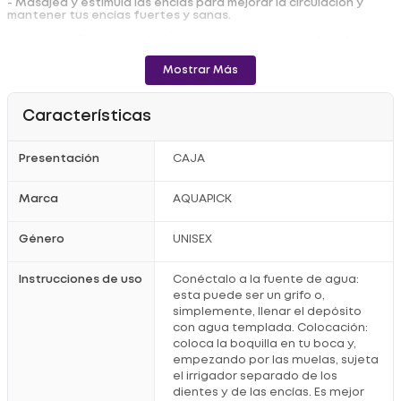
- Masajea y estimula las encías para mejorar la circulación y
mantener tus encías fuertes y sanas.
- Ideal para limpiar alrededor de puentes dentales, tirantes y
coronas.
Mostrar Más
- Mango de diseño ergonómico y boquilla girada 360 grados.
- Flujo de agua fácil de controlar para llegar a todas las áreas
de la boca.
Características
- Boquilla fácil de desmontar.
Presentación
CAJA
- Recargable.
- 3 modos de operación (Normal, Suave, Pulso).
Marca
AQUAPICK
- Depósito de agua de gran capacidad de 150 ml, diseño dual
para una fácil recarga de agua.
Género
UNISEX
- Diseño impermeable y de bajo ruido.
Registro Sanitario: INVIMA 2018DM-0017813
Instrucciones de uso
Conéctalo a la fuente de agua:
esta puede ser un grifo o,
simplemente, llenar el depósito
con agua templada. Colocación:
coloca la boquilla en tu boca y,
empezando por las muelas, sujeta
el irrigador separado de los
dientes y de las encías. Es mejor