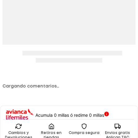
Cargando comentarios…
Acumula 0 millas ó redime 0 millas
Cambios y
Retiros en
Compra segura
Envíos gratis
Devoluciones
tiendas
Aplican T&C