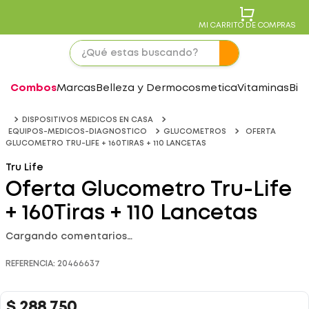
MI CARRITO DE COMPRAS
Combos
Marcas
Belleza y Dermocosmetica
Vitaminas
Bie
DISPOSITIVOS MEDICOS EN CASA
EQUIPOS-MEDICOS-DIAGNOSTICO
GLUCOMETROS
OFERTA
GLUCOMETRO TRU-LIFE + 160TIRAS + 110 LANCETAS
Tru Life
Oferta Glucometro Tru-Life
+ 160Tiras + 110 Lancetas
Cargando comentarios…
REFERENCIA
:
20466637
$
288
.
750