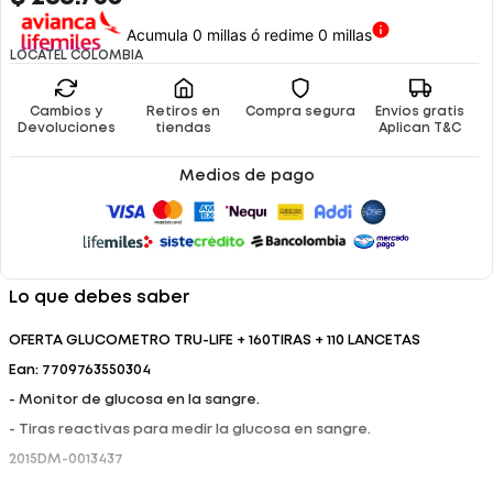
Acumula 0 millas ó redime 0 millas
LOCATEL COLOMBIA
Cambios y
Retiros en
Compra segura
Envíos gratis
Devoluciones
tiendas
Aplican T&C
Medios de pago
Lo que debes saber
OFERTA GLUCOMETRO TRU-LIFE + 160TIRAS + 110 LANCETAS
Ean: 7709763550304
- Monitor de glucosa en la sangre.
- Tiras reactivas para medir la glucosa en sangre.
2015DM-0013437