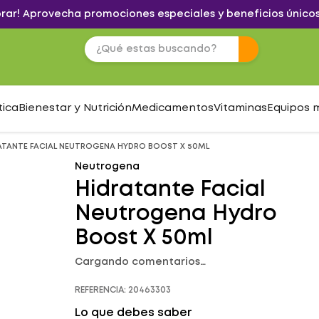
brar! Aprovecha promociones especiales y beneficios únicos
tica
Bienestar y Nutrición
Medicamentos
Vitaminas
Equipos 
ATANTE FACIAL NEUTROGENA HYDRO BOOST X 50ML
Neutrogena
Hidratante Facial
Neutrogena Hydro
Boost X 50ml
Cargando comentarios…
REFERENCIA
:
20463303
Lo que debes saber