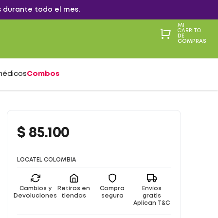
 durante todo el mes.
MI
CARRITO
DE
COMPRAS
médicos
Combos
$
85
.
100
LOCATEL COLOMBIA
Cambios y
Retiros en
Compra
Envíos
Devoluciones
tiendas
segura
gratis
Aplican T&C