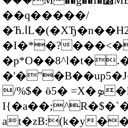
��q�����/
�Ћ.اL�(�XЂ�n��H2��fq6��اW׏��z�{�Br��{y�\/p�Wɠ�PZ����N�I�p**B<�\�i�
�I�*�?���<�
�p*O��8^l�t�.
�'�"�B��up5�J
/%$� ӫ5� =X�ܤ�FL��У#�,
I{�a��;^R�$
at�zB:(k�y�