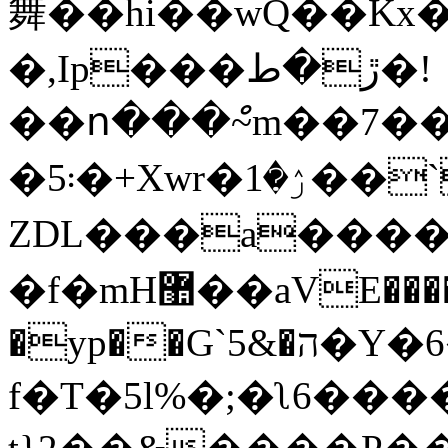
舞��hi��wԚ��Kx�
�,Ip���ڙ�ط�!
��ո���ް~m��7��w�M��m��w
�5܃�+Xwr�ۯ�1��`�G��v^t����|o{�z��rt�H/pK�
ZDL���a����
�f�mH޺��aVE������9��=���TV�ʏ��������-6w@��5�i���}
�yp��G`5&�ה�Y�6����ZKDWW�Ŵؑd��V��y&�5�w
f�T�5l%�;�ʅߪ�"2��|����6|R��?