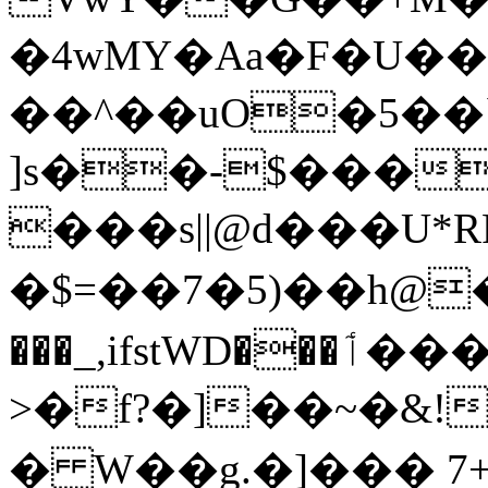
�4wMY�Aa�F�U��
��^��uO�5��`6����0
]s��-$���
���s||@d���U*
�$=��7�5)��h@
���_,ifstWD���ٲ���wත��v>=��|gu����5:���(���o
>�f?�]��~�&
� W��g.�]��� 7