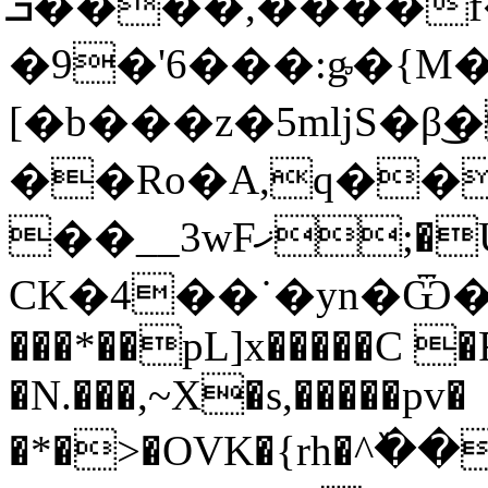
ܒ����,����f�n>�..����J���ےȲ�4����pK��r|
�9�'6���:ᶃ�{M�
[�b���z�5mǉS�β
��Ro�A,q��
��__3wFޚ;�Ù��+� 5�'�{
CK�4��˙�yn�Ѿ�
���*��pL]x�����C �
�N.���,~X�s,�����pv�
�*�>�OVK�{rh�^ٚ