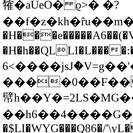
㹊�aǕeO� ϱ>� �?
��f�z�kh�ȓu��m
�H���e�����A6��(�
�H�h��QLLI�L����:
6<����jsJް�V=g�
����0��F�������m״,Ǵ��%
幦h��Y�=2LS�MG�
��h6��4����G�:��5
�$LI�WYG���Q86�/'\y