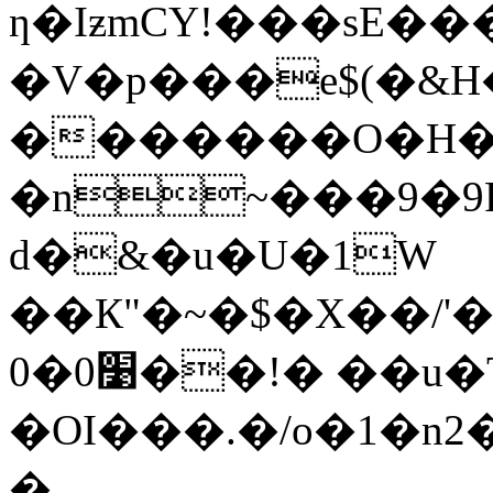
ƞ�IƶmCY!���sE��
�V�p���e$(�&H
�������O�H�q
�n~���9�9P
d�&�u�U�1W
��К"�~�$�X��/'
׹0�0��!� ��u�Tx��*#ɴ� �7L
�OI���.�/o�1�n2
�