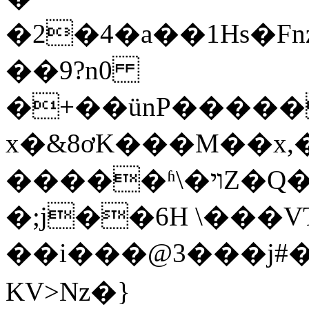
�2�4�a��1Hs�F
��9?n0
�+��ünP�����
x�&8ơK���M��x
�����ʱ\�ױZ�Q�&U�]d�T�/
�;j��6H \���V
��i���@3���j#�79o
KV>Nz�}