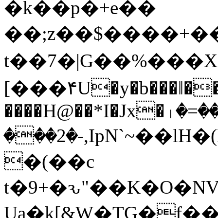
�k��p�+e��
��;z��$����+��
t��7�|G��%��
[���۴U�y�b���ǁ��
����H@��*I�Jx�ᛧ�=�
���2�-,IpN`~��lH�(l�M�n�
�(��c
t�9+�ԅ"��K�O�N
Ua�k[&W�TG�f