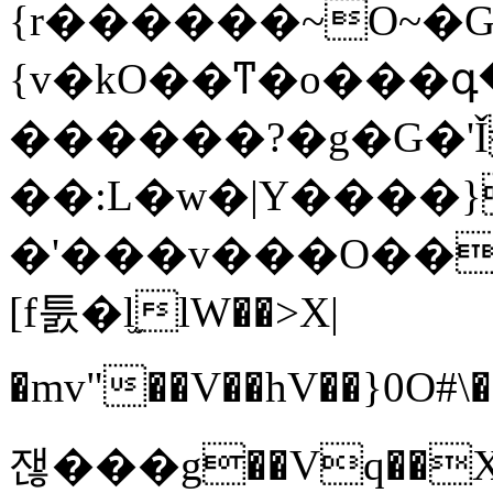
{r������~O~�G
{v�kO��ͳ�o���գ�ӳË���˧G�������٣�+
������?�g�G�'Ǐ
��:L�w�|Y����}
�'���v���O��
[f툸�l̫lW��>X|
�mv"��V��hV��}0O#\�e�;&Ԟ>��������)ﳚ�*����&��cO�{�[�
잲���g��Vq��X�q