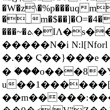
�W�z\�%p���uqm
�_m�$��]�O=�4�S
���~�ܬ�IɅ�s��G7���/
�����N�i N:l[Nfo
�.�� Ϛ��}���e �
� ؘ���o���8
u��1������
��m�����:���