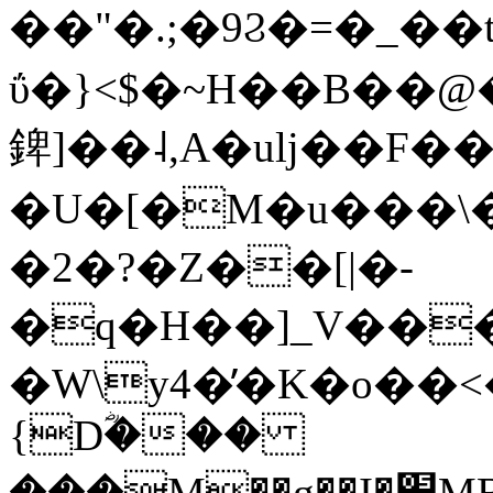
��"�.;�9Ϩ�=�_�
ΰ�}<$�~H��B��
錍]��˨,A�uǉ��F�
�U�[�M�u���\
�2�?�Z��[|�-
�q�H��]_V���
�W\y4�̓�K�o��
{Dؓ���
���M��g��I�׽MBP�ƾ��&��7!=V