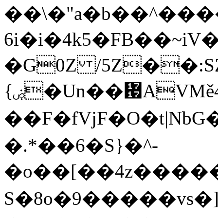
��\�"a�b��^���
6i�i�4k5�FB��~iV
�G0Z /5Z��:SZL��ׅ�˖�򹞡�^�ε
{ۻ�Un��᜗AVMě4���н�X������d���E�xPl��?
��F�fVjF�O�t|Nb
�.*��6�S}�^-
�o��[��4z����
S�8o�9�����vs�