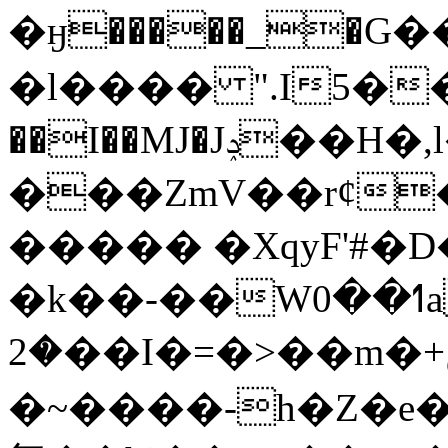
�ӈ�����_�
�l���� ".I5�
��I��MJ�Jݚ��H�,ӏ��଄O�Q_�I���f�~�f�f>�/[�[mK���<�u��7�.�������.�s>&�>�HDX�!
���ZmV��rȼ�A�Gܝ�f�o�V2Mvap�)yI_v^(�j[~v�S{�
����� �XqyF'#�
�k��-��Wߗ��0a^Փwɍ ���=lNs���_ބ�
�2��I�=�>��m�+ڝ���m����oo!qc��+|
�~����-h�Z�e�