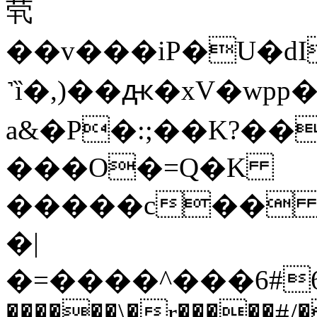
茕
��v���iP�U�d
˺ȉ�,)��ԫ�xV�wpp
a&�P�:;��K?��
���O�=Q�K
�����c�� 
�|
�=����^���6#6
������\�r�����#/