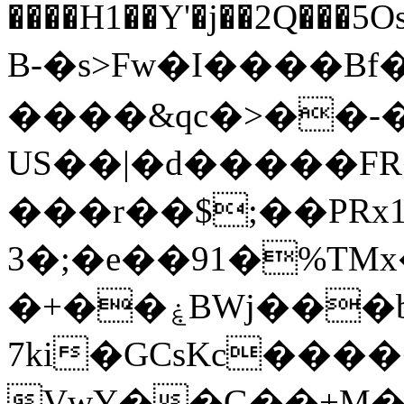
����H1��Y'�j��2Q���5Os�Bd۳B܅�l��a����,�&
B-�s>Fw�I����Bf�ޅ#�閾������ ��
����&qc�>��-�A
US��|�d�����F
���r��$;��PRx
3�;�e��91�%TMx
�+��ۼBWj���b� J��[�К��V>����#2��%2i������m�1��It���q��Tta:��6������wsP�R-
7ki�GCsKc���
VwY��G��+M��