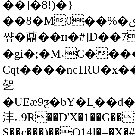
��]�8!)�}
��8�M̣0��%�ٯ�\�O�(����_�Lǖ,�g��8��&I�7q08���7N��)��h�D\�x��588W��j����<�QLL<
쨖�薡��н�#]D��7
�gi�;�M˓C���
Cqt����nc1RU�x
乫
�UEӕ9ƺ�bY�L͙��d�
沣؎9R��D'X�1��G��
S��c���)��O14l�=�