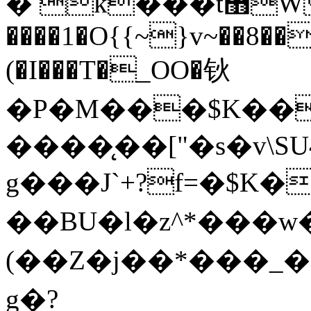
� ǩ���t޻WC$�f0��?���g����(&����
����1�O{{~}v~��8
(�I���T�_OO�钬
�P�M���$K��
����̨��["�s�v\S
g���J`+?f=�$K�򒌅Yݘ`7�_0Ru�0�͔T��Y��
��BU�l�z^*���w�~�
(��Z�j ��*���_ 
g�?