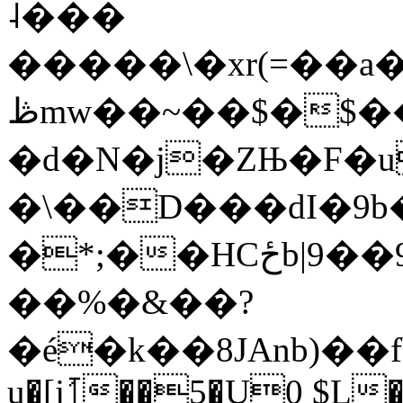
˨���
�����\�xr(=��a
ڟmw��~��$�$��k_�7���Y��Z +�nk{7
�d�N�j�ZЊ�F�u
�\��D���dI�9
�*;��HCځb|9��9�j��4"�[t�������9M]����nΛ�8M�z]�/
��%�&��?
�é�k��8JAnb)��fb
u�[j⥘��5�U0 $L�<