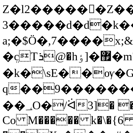
Z�l2������Z��
3�����d�d�k��E�s
a;�$Ö�,7����x;
�ܸcTܪ@�hٶ]�޿�m7s�()梲.½��-
�k�\sE��ѹ�G�Q�n~�����غ�۸�!ouߟ2
q��9�������ѭ
��؀O�/ᐛ3]� �'��<�mm�谈
Co M����� k�\�{6 