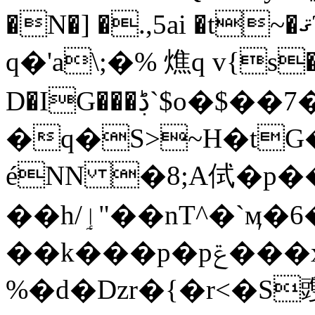
�N�] �.,5ai �t~�ޤ?R�0$? �/��\X
q�'a\;�% 燋q v{s�
D�IG���ڋ`$o�$��7�
�q�S>~H�t
éNN �8;A侙�p�
��h/ٳ"��nT^�`ӎ�6�Lj/�t�oB�$ce}
��k���p�pݝ���x?���r9���E?
%�d�Dzr�{�r<�S䝄