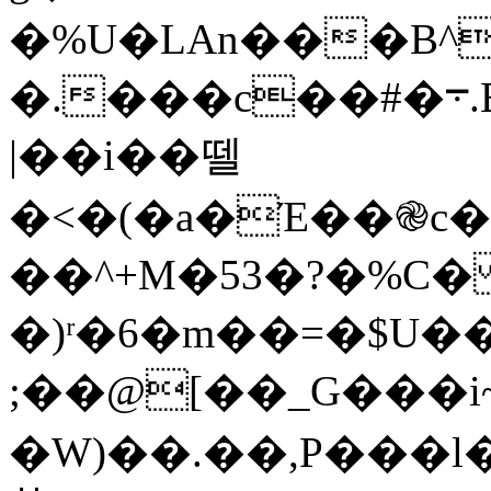
�%U�LAn���B^
�.���c��#�܋.B�a�F�*�[!qCaH��i�Q��G�1�����~%�z�
|��i��뗄
�<�(�a�Έ��֎c�
��^+M�53�?�%C
�)ʳ�6�m��=�$U�
;��@[��_G���i
�W)��.��,P���l