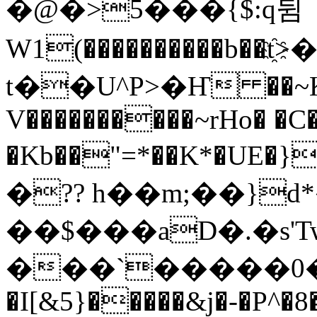
�@�>5���{$:q뒴
W1(����������b��
t��U^P>�Ҥ ��~K
V����������~rHo� �C�
�Kb��"=*��K*�UE�}
�?? h��m;��}d
��$���aD�.�s'
���`�����0�i��
�I[&5}�����&j�-�P^�8�