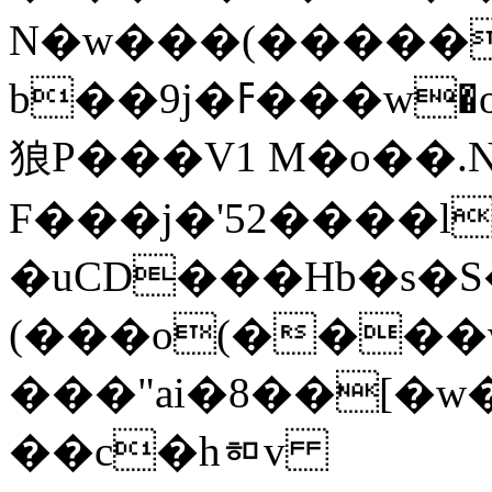
N�w���(�����
b��9j�ߓ���w�o��u���=����_���)I����>�
狼P���V1 M�o��.
F���j�'52����l
�uCD���Hb�s�S
(���o(����
���"aі�8��[�
��c�hᇷv