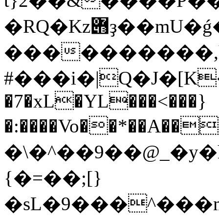
t}2��&����P�
�RQ�Kz݋ҙ��mU�ǵ��/>�#���a_d-
����������,h
#���i�|Q�J�[K
�7�xL�YL���<���}
�:����Vo��*��A�
�\�^��9��@_�y�
{�=��;[}
�sL�9���^���mv���_�2g��۶�