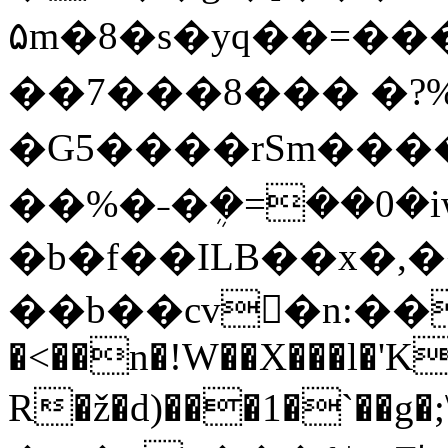
۵m�8�s�yq��=�
��7���8��� �
�G5����rSm��
��%�˗�ܴ�=��0�i
�b�f��ILB��x�,�
��b��cv�n:���#�m���
�<��n�!W��X���l�'K
R�ž�d)���1�`��g�;\ݹU��MW��V�(��v#Qn5����� [ϣww^=�~A�w:o�t