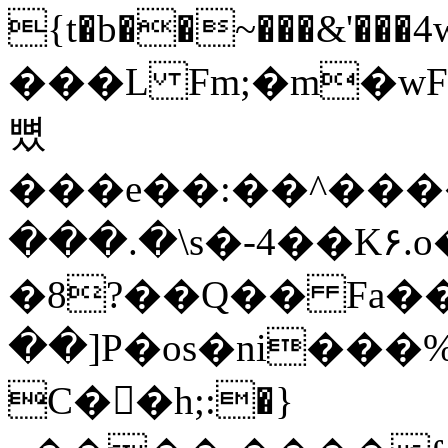
{t�b��~���&'���4w�
���L Fm;�m�wF�},�J�C{�Gt
뼜
���e��:��^����jiZ9Rޏݼ����
���.�\s�-4��K۶.o��ݛ�+�v�"��*
�8?��Q�� Fa�� �ٶճ
��]P�os�ni���%
C��h;:�}