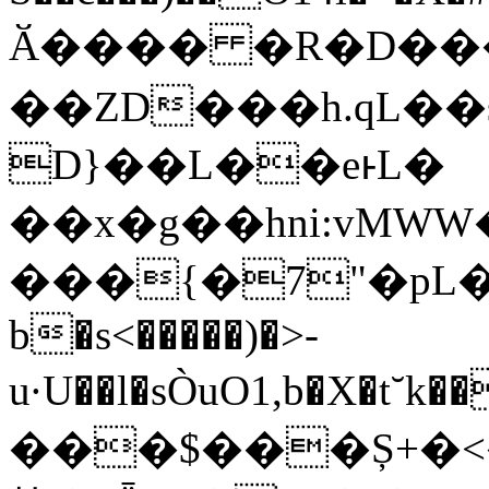
Ӑ���� �R�D��� 
��ZD���h.qL��
D}��L��eͱL�
��x�g��hni:vMWW�G
���{�7"�pL�
b�s<�����)�>-
u·U��l�sÒuO1,b�X�t˘k��k��)
���$���Ș+�<