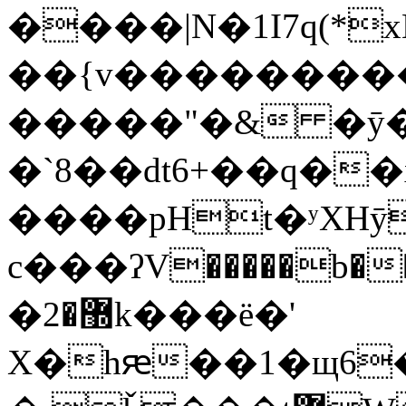
����|N�1I7q(*
��{v���������
�����"�& �ӯ�
�`8��dt6+��q�
с���ʔV�����b���0��BW�
�޽�2k���ë�'
X�hԙ��1�щ6�Qjy��'��H����������I,Q{�޽�W8u�