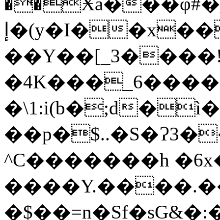
��Ӿa���φ#�
إ�(y�I��x���o��g�9C��<��$�W���
��Y��[_3����!
�4K���_6����
�\1:i(b�;d�ì
��p�$..�S�Ɂ3�
^C�������h �6x�
����Y.����.
�$��=n�Sf�sG&�