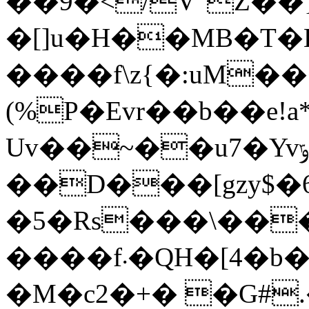
��9�</V"Z��
�[]u�H��MB�T�
����f\z{�:uM��
(%P�Evr��b��e!a
Uv��~��u7�Yvݹ� u/
��D���[gzy$�
�5�Rs���\���ޖ�*Ly��,~�:�%��
����f܁�QH�[4�b�f�HT��E� QK5ɂn��2Tgt��#¬q�,��(�ebZ���!
�M�c2�+� �G#