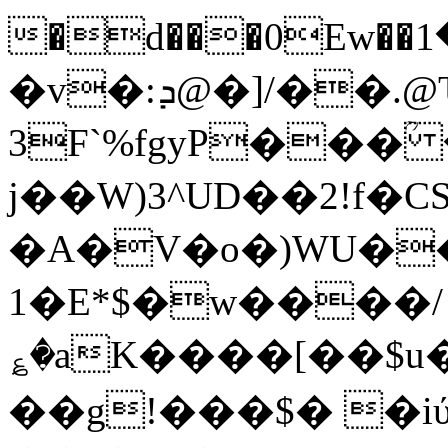
�d���0Ew��م���1Ag\��*MJ1����Y4n�ޓ�����r=�h���
�v�:ܕ@�]/��.@Ԏ`MA�P";̏)�
3F`%fgyP���ؒ
j��W)3^UD��2!f�C
�A�V�o�)WU����
�1E*$�w����/
؏�aΚ����[��$
��g!���$� �iύ