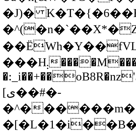
�J)� K�T�{�6��
�^(�n�`��X*�
��ËWh�Y��fVL$����~z�>ۉCa�'
���H܄����M���HX?o����r5s.�|
�:_i��+��oB8R�nz
[ى��#�-
�^������m�7