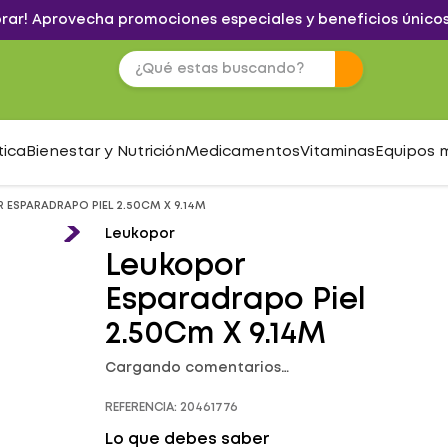
brar! Aprovecha promociones especiales y beneficios únicos
tica
Bienestar y Nutrición
Medicamentos
Vitaminas
Equipos 
 ESPARADRAPO PIEL 2.50CM X 9.14M
Leukopor
Leukopor
Esparadrapo Piel
2.50Cm X 9.14M
Cargando comentarios…
REFERENCIA
:
20461776
Lo que debes saber