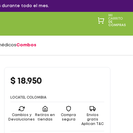
 durante todo el mes.
MI
CARRITO
DE
COMPRAS
médicos
Combos
$
18
.
950
LOCATEL COLOMBIA
Cambios y
Retiros en
Compra
Envíos
Devoluciones
tiendas
segura
gratis
Aplican T&C