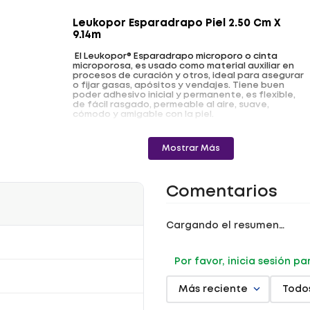
Leukopor Esparadrapo Piel 2.50 Cm X
9.14m
El Leukopor® Esparadrapo microporo o cinta
microporosa, es usado como material auxiliar en
procesos de curación y otros, ideal para asegurar
o fijar gasas, apósitos y vendajes. Tiene buen
poder adhesivo inicial y permanente, es flexible,
de fácil rasgado, permeable al aire, suave,
cómodo y amigable con la piel.
Beneficios
:
Mostrar Más
- Hipoalergénico
- Suave y amigable con la piel
- Piel sensible
Comentarios
Registro Sanitario: 2015DM-0013663.
Cargando el resumen…
Por favor, inicia sesión p
Más reciente
Todo