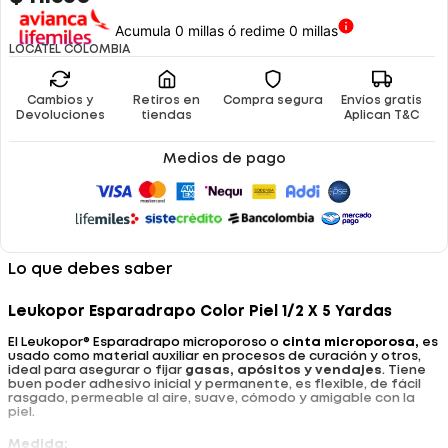
Acumula 0 millas ó redime 0 millas
LOCATEL COLOMBIA
Cambios y
Retiros en
Compra segura
Envíos gratis
Devoluciones
tiendas
Aplican T&C
Medios de pago
Lo que debes saber
Leukopor Esparadrapo Color Piel 1/2 X 5 Yardas
El Leukopor® Esparadrapo microporoso o
cinta microporosa,
es
usado como material auxiliar en procesos de curación y otros,
ideal para asegurar o fijar
gasas, apósitos y vendajes
. Tiene
buen poder adhesivo inicial y permanente, es flexible, de fácil
rasgado, permeable al aire, suave, cómodo y amigable con la
piel.
Medida: