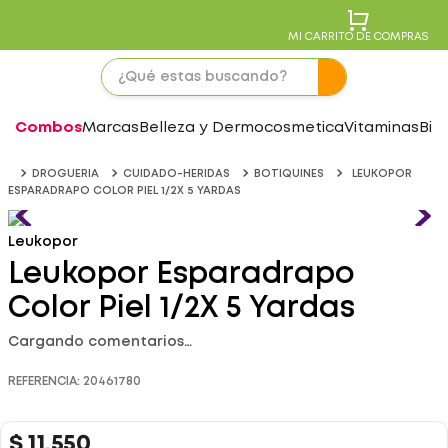
MI CARRITO DE COMPRAS
Combos
Marcas
Belleza y Dermocosmetica
Vitaminas
Bie
DROGUERIA
CUIDADO-HERIDAS
BOTIQUINES
LEUKOPOR
ESPARADRAPO COLOR PIEL 1/2X 5 YARDAS
Leukopor
Leukopor Esparadrapo
Color Piel 1/2X 5 Yardas
Cargando comentarios…
REFERENCIA
:
20461780
$
11
.
550