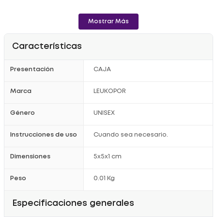
- TARJETA 1/2 Pulgada X 5 Yardas.
Mostrar Más
Beneficios:
- Hipoalergénico.
Características
- Suave y amigable con la piel.
- Piel sensible.
Presentación
CAJA
Registro Sanitario: 2015DM-0013663.
Marca
LEUKOPOR
Género
UNISEX
Instrucciones de uso
Cuando sea necesario.
Dimensiones
5x5x1 cm
Peso
0.01 Kg
Especificaciones generales