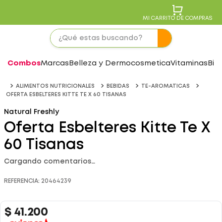
MI CARRITO DE COMPRAS
Combos
Marcas
Belleza y Dermocosmetica
Vitaminas
Bie
ALIMENTOS NUTRICIONALES
BEBIDAS
TE-AROMATICAS
OFERTA ESBELTERES KITTE TE X 60 TISANAS
Natural Freshly
Oferta Esbelteres Kitte Te X
60 Tisanas
Cargando comentarios…
REFERENCIA
:
20464239
$
41
.
200