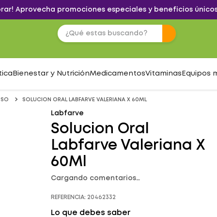
brar! Aprovecha promociones especiales y beneficios únicos
tica
Bienestar y Nutrición
Medicamentos
Vitaminas
Equipos 
OSO
SOLUCION ORAL LABFARVE VALERIANA X 60ML
Labfarve
Solucion Oral
Labfarve Valeriana X
60Ml
Cargando comentarios…
REFERENCIA
:
20462332
Lo que debes saber