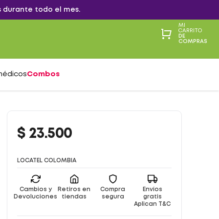
 durante todo el mes.
MI
CARRITO
DE
COMPRAS
médicos
Combos
$
23
.
500
LOCATEL COLOMBIA
Cambios y
Retiros en
Compra
Envíos
Devoluciones
tiendas
segura
gratis
Aplican T&C