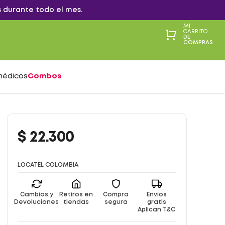
 durante todo el mes.
MI
CARRITO
DE
COMPRAS
médicos
Combos
$
22
.
300
LOCATEL COLOMBIA
Cambios y
Retiros en
Compra
Envíos
Devoluciones
tiendas
segura
gratis
Aplican T&C