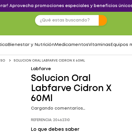
brar! Aprovecha promociones especiales y beneficios únicos
tica
Bienestar y Nutrición
Medicamentos
Vitaminas
Equipos 
OSO
SOLUCION ORAL LABFARVE CIDRON X 60ML
Labfarve
Solucion Oral
Labfarve Cidron X
60Ml
Cargando comentarios…
REFERENCIA
:
20462310
Lo que debes saber