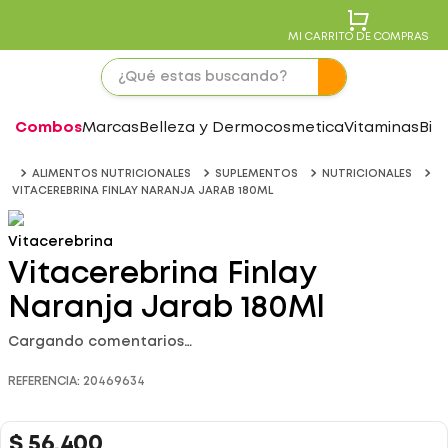
MI CARRITO DE COMPRAS
Combos
Marcas
Belleza y Dermocosmetica
Vitaminas
Bie
ALIMENTOS NUTRICIONALES
SUPLEMENTOS
NUTRICIONALES
VITACEREBRINA FINLAY NARANJA JARAB 180ML
Vitacerebrina
Vitacerebrina Finlay
Naranja Jarab 180Ml
Cargando comentarios…
REFERENCIA
:
20469634
$
56
.
400