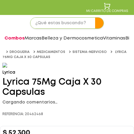
MI CARRITO DE COMPRAS
Combos
Marcas
Belleza y Dermocosmetica
Vitaminas
Bie
DROGUERIA
MEDICAMENTOS
SISTEMA-NERVIOSO
LYRICA
75MG CAJA X 30 CAPSULAS
Lyrica
Lyrica 75Mg Caja X 30
Capsulas
Cargando comentarios…
REFERENCIA
:
20462468
$
52
.
300