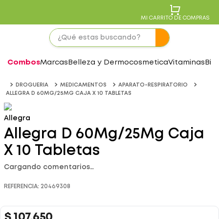
MI CARRITO DE COMPRAS
Combos
Marcas
Belleza y Dermocosmetica
Vitaminas
Bie
DROGUERIA
MEDICAMENTOS
APARATO-RESPIRATORIO
ALLEGRA D 60MG/25MG CAJA X 10 TABLETAS
Allegra
Allegra D 60Mg/25Mg Caja
X 10 Tabletas
Cargando comentarios…
REFERENCIA
:
20469308
$
107
.
650