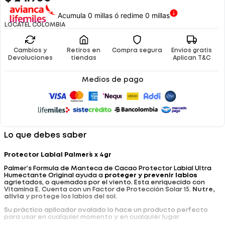
Acumula 0 millas ó redime 0 millas
LOCATEL COLOMBIA
Cambios y
Retiros en
Compra segura
Envíos gratis
Devoluciones
tiendas
Aplican T&C
Medios de pago
Lo que debes saber
Protector Labial Palmer´s x 4gr
Palmer’s Formula de Manteca de Cacao Protector Labial Ultra
Humectante Original ayuda a
proteger y prevenir labios
agrietados, o quemados por el viento. Esta enriquecido con
Vitamina E. Cuenta con un Factor de Protección Solar 15.
Nutre,
alivia
y protege los labios del sol.
Su práctico aplicador ovalado lo hace un producto perfecto
para usar en cualquier momento y en cualquier lugar.