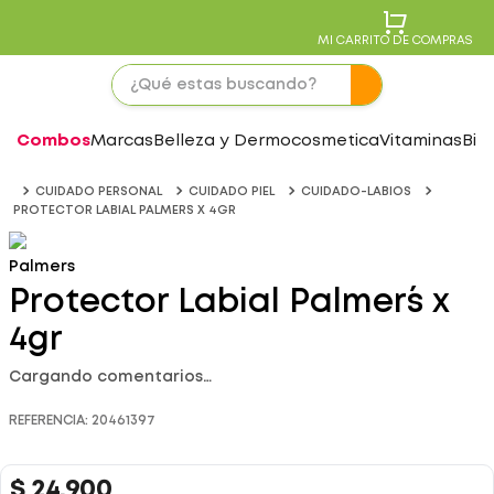
MI CARRITO DE COMPRAS
Combos
Marcas
Belleza y Dermocosmetica
Vitaminas
Bie
CUIDADO PERSONAL
CUIDADO PIEL
CUIDADO-LABIOS
PROTECTOR LABIAL PALMER´S X 4GR
Palmers
Protector Labial Palmer´s x
4gr
Cargando comentarios…
REFERENCIA
:
20461397
$
24
.
900