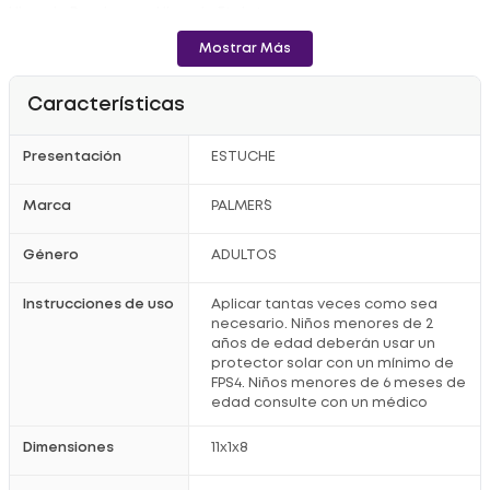
Libre de Parabenos. Libre de Ftalatos.
NSOC33208-09C
Mostrar Más
Características
Presentación
ESTUCHE
Marca
PALMER´S
Género
ADULTOS
Instrucciones de uso
Aplicar tantas veces como sea
necesario. Niños menores de 2
años de edad deberán usar un
protector solar con un mínimo de
FPS4. Niños menores de 6 meses de
edad consulte con un médico
Dimensiones
11x1x8