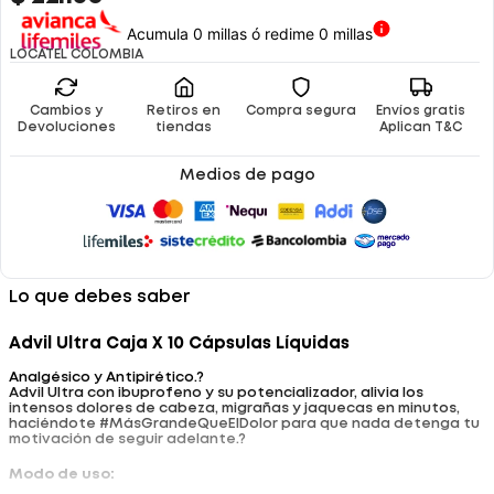
Acumula 0 millas ó redime 0 millas
LOCATEL COLOMBIA
Cambios y
Retiros en
Compra segura
Envíos gratis
Devoluciones
tiendas
Aplican T&C
Medios de pago
Lo que debes saber
Advil Ultra Caja X 10 Cápsulas Líquidas
Analgésico y Antipirético.?
Advil Ultra con ibuprofeno y su potencializador, alivia los
intensos dolores de cabeza, migrañas y jaquecas en minutos,
haciéndote #MásGrandeQueElDolor para que nada detenga tu
motivación de seguir adelante.?
Modo de uso: