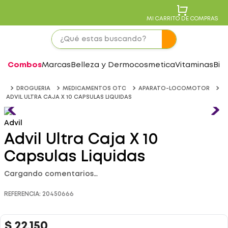
MI CARRITO DE COMPRAS
Combos
Marcas
Belleza y Dermocosmetica
Vitaminas
Bie
DROGUERIA
MEDICAMENTOS OTC
APARATO-LOCOMOTOR
ADVIL ULTRA CAJA X 10 CAPSULAS LIQUIDAS
Advil
Advil Ultra Caja X 10
Capsulas Liquidas
Cargando comentarios…
REFERENCIA
:
20450666
$
22
.
150