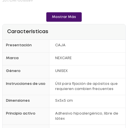
2017DM-0016689
Mostrar Más
Características
Presentación
CAJA
Marca
NEXCARE
Género
UNISEX
Instrucciones de uso
Útil para fijación de apósitos que
requieren cambien frecuentes
Dimensiones
5x5x5 cm
Principio activo
Adhesivo hipoalergénico, libre de
látex