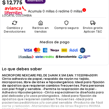
Ahorra
30%
$
12
.
775
Acumula 0 millas ó redime 0 millas
LOCATEL COLOMBIA
Cambios y
Retiros en
Compra segura
Envíos gratis
Devoluciones
tiendas
Aplican T&C
Medios de pago
Lo que debes saber
MICROPORE NEXCARE PIEL DE 24MM X 5M EAN: 7702098400191
Cinta adhesiva de papel, respaldo de rayón no tejido,
microporoso, libre de látex e hipoalergénica. Ideal para fijación
de apósitos que requieran cambios frecuentes. Para personas
con piel frágil y sensible. -Permite la respiración de la piel -
Adhesivo Hipoalergénico -Cinta especialmente diseñada para
piel delicada y/o usos prolongados. -Ideal para fijación de
apósitos que requieren cambien frecuentes -Ideal para
pacientes pediátricos y/o con piel sensible -Producto de fácil
corte y remoción -Materiales libres de látex Registro INVIMA