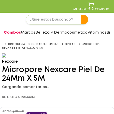
MI CARRITO DE COMPRAS
Combos
Marcas
Belleza y Dermocosmetica
Vitaminas
Bie
DROGUERIA
CUIDADO-HERIDAS
CINTAS
MICROPORE
NEXCARE PIEL DE 24MM X 5M
Nexcare
Micropore Nexcare Piel De
24Mm X 5M
Cargando comentarios…
REFERENCIA
:
20466158
Antes
$
18
.
250