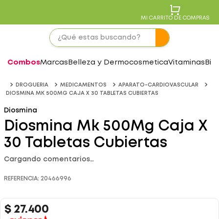
MI CARRITO DE COMPRAS
Combos
Marcas
Belleza y Dermocosmetica
Vitaminas
Bie
DROGUERIA
MEDICAMENTOS
APARATO-CARDIOVASCULAR
DIOSMINA MK 500MG CAJA X 30 TABLETAS CUBIERTAS
Diosmina
Diosmina Mk 500Mg Caja X
30 Tabletas Cubiertas
Cargando comentarios…
REFERENCIA
:
20466996
$
27
.
400