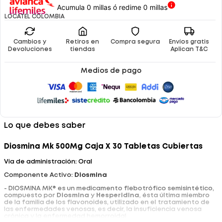
Acumula 0 millas ó redime 0 millas
LOCATEL COLOMBIA
Cambios y
Retiros en
Compra segura
Envíos gratis
Devoluciones
tiendas
Aplican T&C
Medios de pago
Lo que debes saber
Diosmina Mk 500Mg Caja X 30 Tabletas Cubiertas
Vía de administración: Oral
Componente Activo:
Diosmina
- DIOSMINA MK® es un medicamento flebotrófico semisintético,
compuesto por
Diosmina
y
Hesperidina
, ésta última miembro
de la familia de los flavonoides, utilizado en el tratamiento de
las enfermedades venosas, es decir, la insuficiencia venosa
crónica y la enfermedad hemorroidal.