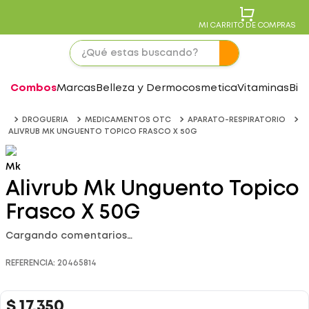
MI CARRITO DE COMPRAS
Combos
Marcas
Belleza y Dermocosmetica
Vitaminas
Bie
DROGUERIA
MEDICAMENTOS OTC
APARATO-RESPIRATORIO
ALIVRUB MK UNGUENTO TOPICO FRASCO X 50G
Mk
Alivrub Mk Unguento Topico
Frasco X 50G
Cargando comentarios…
REFERENCIA
:
20465814
$
17
.
350