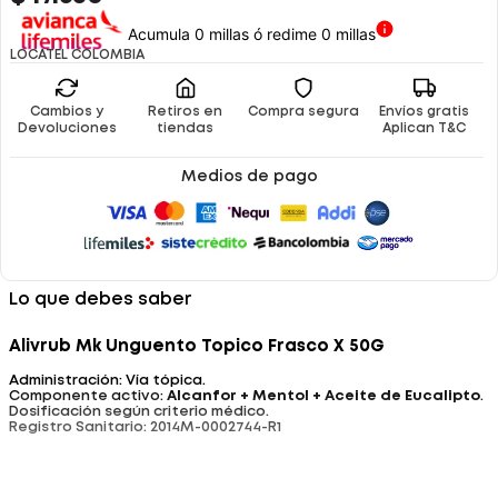
Acumula 0 millas ó redime 0 millas
LOCATEL COLOMBIA
Cambios y
Retiros en
Compra segura
Envíos gratis
Devoluciones
tiendas
Aplican T&C
Medios de pago
Lo que debes saber
Alivrub Mk Unguento Topico Frasco X 50G
Administración: Vía tópica.
Componente activo:
Alcanfor + Mentol + Aceite de Eucalipto
.
Dosificación según criterio médico.
Registro Sanitario: 2014M-0002744-R1