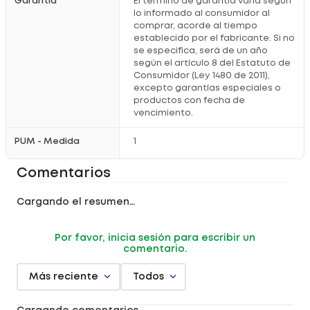
Garantía
El término de garantía varía según
lo informado al consumidor al
comprar, acorde al tiempo
establecido por el fabricante. Si no
se especifica, será de un año
según el artículo 8 del Estatuto de
Consumidor (Ley 1480 de 2011),
excepto garantías especiales o
productos con fecha de
vencimiento.
PUM - Medida
1
Comentarios
Cargando el resumen…
Por favor, inicia sesión para escribir un
comentario.
Más reciente
Todos