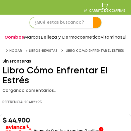
MI CARRITO DE COMPRAS
Combos
Marcas
Belleza y Dermocosmetica
Vitaminas
Bie
HOGAR
LIBROS-REVISTAS
LIBRO CÓMO ENFRENTAR EL ESTRÉS
Sin Fronteras
Libro Cómo Enfrentar El
Estrés
Cargando comentarios…
REFERENCIA
:
20482793
$
44
.
900
Acumula 0 millas ó redime 0 millas