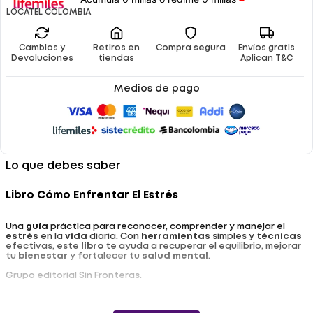
LOCATEL COLOMBIA
Cambios y
Retiros en
Compra segura
Envíos gratis
Devoluciones
tiendas
Aplican T&C
Medios de pago
Lo que debes saber
Libro Cómo Enfrentar El Estrés
Una
guía
práctica para reconocer, comprender y manejar el
estrés
en la
vida
diaria. Con
herramientas
simples y
técnicas
efectivas, este
libro
te ayuda a recuperar el equilibrio, mejorar
tu
bienestar
y fortalecer tu
salud
mental
.
Grupo editorial Sin Fronteras.