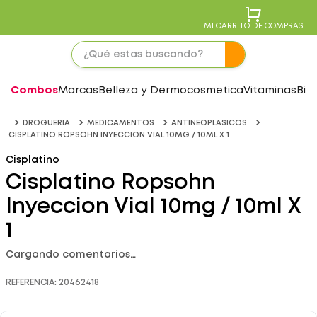
MI CARRITO DE COMPRAS
Combos
Marcas
Belleza y Dermocosmetica
Vitaminas
Bie
DROGUERIA
MEDICAMENTOS
ANTINEOPLASICOS
CISPLATINO ROPSOHN INYECCION VIAL 10MG / 10ML X 1
Cisplatino
Cisplatino Ropsohn
Inyeccion Vial 10mg / 10ml X
1
Cargando comentarios…
REFERENCIA
:
20462418