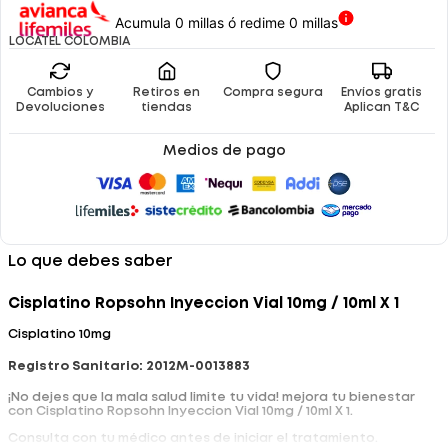
Acumula 0 millas ó redime 0 millas
LOCATEL COLOMBIA
Cambios y
Retiros en
Compra segura
Envíos gratis
Devoluciones
tiendas
Aplican T&C
Medios de pago
Lo que debes saber
Cisplatino Ropsohn Inyeccion Vial 10mg / 10ml X 1
Cisplatino 10mg
Registro Sanitario: 2012M-0013883
¡No dejes que la mala salud limite tu vida! mejora tu bienestar
con Cisplatino Ropsohn Inyeccion Vial 10mg / 10ml X 1.
Consulta con tu médico antes de iniciar el tratamiento.