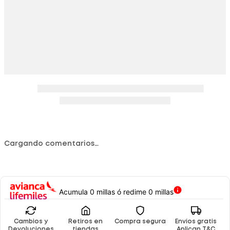
Cargando comentarios…
Acumula 0 millas ó redime 0 millas
Cambios y
Retiros en
Compra segura
Envíos gratis
Devoluciones
tiendas
Aplican T&C