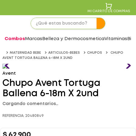
MI CARRITO DE COMPRAS
Combos
Marcas
Belleza y Dermocosmetica
Vitaminas
Bie
MATERNIDAD BEBE
ARTICULOS-BEBES
CHUPOS
CHUPO
AVENT TORTUGA BALLENA 6-18M X 2UND
Avent
Chupo Avent Tortuga
Ballena 6-18m X 2und
Cargando comentarios…
REFERENCIA
:
20480849
$
62
.
900