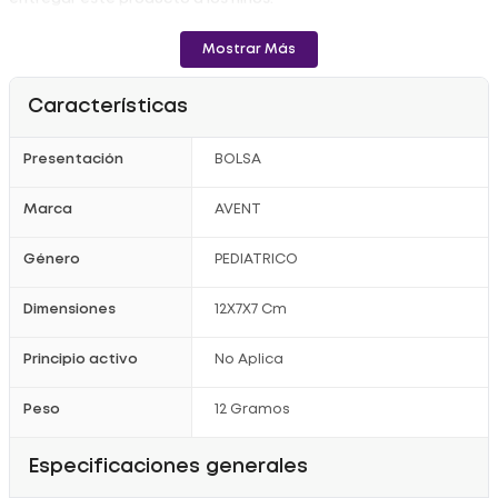
- Esterilízalo y guárdalo en una práctica funda
Mostrar Más
Precauciones:
- No comestible.
Características
- Riesgo de ahogamiento.
- Utilizar bajo la vigilancia de un adulto.
Presentación
BOLSA
Marca
AVENT
Género
PEDIATRICO
Dimensiones
12X7X7 Cm
Principio activo
No Aplica
Peso
12 Gramos
Especificaciones generales