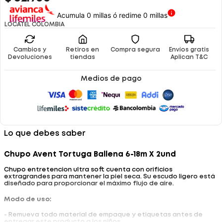
Acumula 0 millas ó redime 0 millas
LOCATEL COLOMBIA
Cambios y
Retiros en
Compra segura
Envíos gratis
Devoluciones
tiendas
Aplican T&C
Medios de pago
Lo que debes saber
Chupo Avent Tortuga Ballena 6-18m X 2und
Chupo entretencion ultra soft cuenta con orificios
extragrandes para mantener la piel seca. Su escudo ligero está
diseñado para proporcionar el máximo flujo de aire.
Modo de uso:
- Remueva todo material de empaque y etiquetas antes de
entregar este producto a los niños.