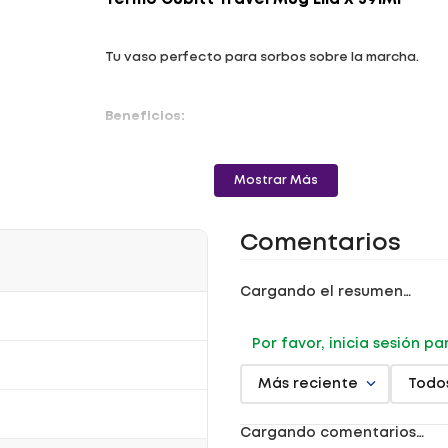
Termo Cubitt Travel Mug Lila X 591Ml
Tu vaso perfecto para sorbos sobre la marcha.
Beneficios:
- El Cubitt Travel Mug cuenta con aislamiento al
Mostrar Más
vacío y tecnología de doble pared para mantener
tus
bebidas calientes
hasta 6 horas o
frías
hasta 12.
Comentarios
- Viene con dos tapas intercambiables que se
adaptan a tu estilo de vida: una tapa con carrizo
Cargando el resumen…
para bebidas frías y una tapa hermética para
café o té.
Por favor, inicia sesión p
- Ideal para el uso diario, cómodo y duradero.
Más reciente
Todo
Cargando comentarios…