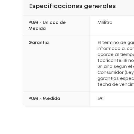
Especificaciones generales
PUM - Unidad de
Mililitro
Medida
Garantía
El término de ga
informado al co
acorde al tiemp
fabricante. Si n
un año según el 
Consumidor (Ley 
garantías espec
fecha de vencim
PUM - Medida
591