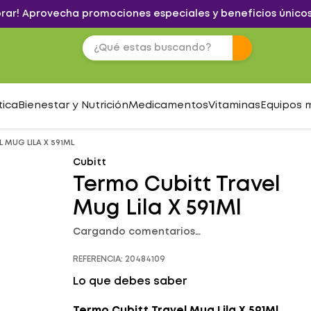
brar! Aprovecha promociones especiales y beneficios únicos
tica
Bienestar y Nutrición
Medicamentos
Vitaminas
Equipos 
 MUG LILA X 591ML
Cubitt
Termo Cubitt Travel
Mug Lila X 591Ml
Cargando comentarios…
REFERENCIA
:
20484109
Lo que debes saber