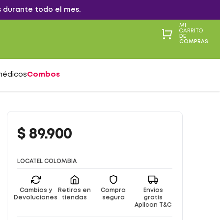
 durante todo el mes.
MI
CARRITO
DE
COMPRAS
médicos
Combos
$
89
.
900
LOCATEL COLOMBIA
Cambios y
Retiros en
Compra
Envíos
Devoluciones
tiendas
segura
gratis
Aplican T&C