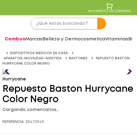
MI CARRITO DE COMPRAS
Combos
Marcas
Belleza y Dermocosmetica
Vitaminas
Bie
DISPOSITIVOS MEDICOS EN CASA
APARATOS-MOVILIDAD-ASISTIDA
BASTONES
REPUESTO BASTON
HURRYCANE COLOR NEGRO
Hurrycane
Repuesto Baston Hurrycane
Color Negro
Cargando comentarios…
REFERENCIA
:
20473549