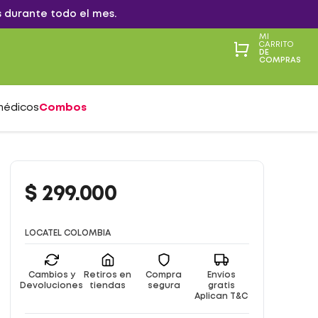
 durante todo el mes.
MI
CARRITO
DE
COMPRAS
médicos
Combos
$
299
.
000
LOCATEL COLOMBIA
Cambios y
Retiros en
Compra
Envíos
Devoluciones
tiendas
segura
gratis
Aplican T&C