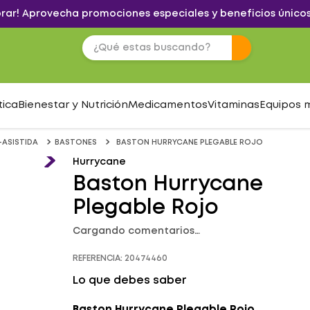
brar! Aprovecha promociones especiales y beneficios únicos
tica
Bienestar y Nutrición
Medicamentos
Vitaminas
Equipos 
ASISTIDA
BASTONES
BASTON HURRYCANE PLEGABLE ROJO
Hurrycane
Baston Hurrycane
Plegable Rojo
Cargando comentarios…
REFERENCIA
:
20474460
Lo que debes saber