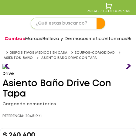
MI CARRITO DE COMPRAS
Combos
Marcas
Belleza y Dermocosmetica
Vitaminas
Bie
DISPOSITIVOS MEDICOS EN CASA
EQUIPOS-COMODIDAD
ASIENTOS-BAÑO
ASIENTO BAÑO DRIVE CON TAPA
Drive
Asiento Baño Drive Con
Tapa
Cargando comentarios…
REFERENCIA
:
20451971
$
240
.
400