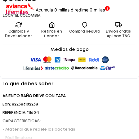
Acumula 0 millas ó redime 0 millas
LOCATEL COLOMBIA
Cambios y
Retiros en
Compra segura
Envíos gratis
Devoluciones
tiendas
Aplican T&C
Medios de pago
Lo que debes saber
ASIENTO BAÑO DRIVE CON TAPA
Ean: 822383102238
REFERENCIA: 11160-1
CARACTERISTICAS:
- Material que repele las bacterias
- Fácil limpieza