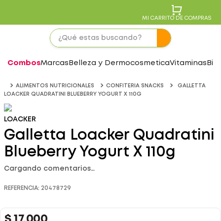
MI CARRITO DE COMPRAS
Combos
Marcas
Belleza y Dermocosmetica
Vitaminas
Bie
ALIMENTOS NUTRICIONALES
CONFITERIA SNACKS
GALLETTA
LOACKER QUADRATINI BLUEBERRY YOGURT X 110G
LOACKER
Galletta Loacker Quadratini
Blueberry Yogurt X 110g
Cargando comentarios…
REFERENCIA
:
20478729
$
17
.
000