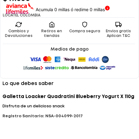
Acumula 0 millas ó redime 0 millas
LOCATEL COLOMBIA
Cambios y
Retiros en
Compra segura
Envíos gratis
Devoluciones
tiendas
Aplican T&C
Medios de pago
Lo que debes saber
Galletta Loacker Quadratini Blueberry Yogurt X 110g
Disfruta de un delicioso snack
Registro Sanitario: NSA-004099-2017